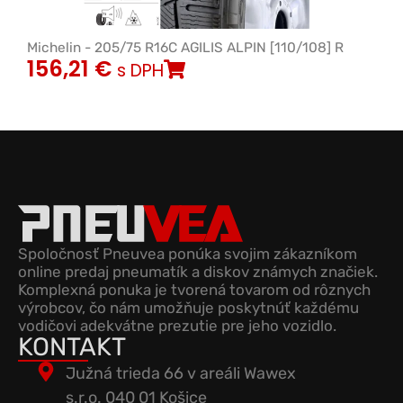
Michelin - 205/75 R16C AGILIS ALPIN [110/108] R
156,21
€
s DPH
Spoločnosť Pneuvea ponúka svojim zákazníkom
online predaj pneumatík a diskov známych značiek.
Komplexná ponuka je tvorená tovarom od rôznych
výrobcov, čo nám umožňuje poskytnúť každému
vodičovi adekvátne prezutie pre jeho vozidlo.
KONTAKT
Južná trieda 66 v areáli Wawex
s.r.o. 040 01 Košice