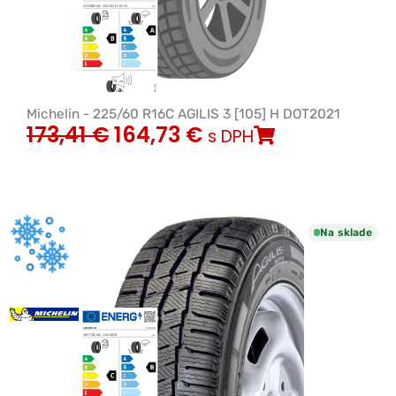
Michelin - 225/60 R16C AGILIS 3 [105] H DOT2021
173,41
€
164,73
€
s DPH
Na sklade