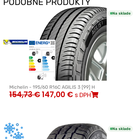
PODOBNÉ PRODUKTY
Na sklade
Michelin - 195/60 R16C AGILIS 3 [99] H
154,73
€
147,00
€
s DPH
Na sklade