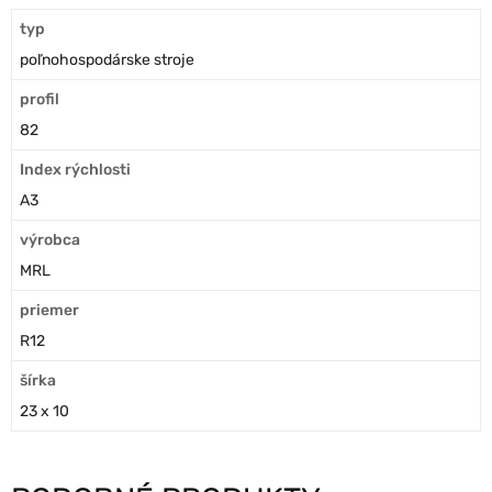
typ
poľnohospodárske stroje
profil
82
Index rýchlosti
A3
výrobca
MRL
priemer
R12
šírka
23 x 10