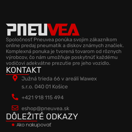
Spoločnosť Pneuvea ponúka svojim zákazníkom
online predaj pneumatík a diskov známych značiek.
Komplexná ponuka je tvorená tovarom od rôznych
výrobcov, čo nám umožňuje poskytnúť každému
vodičovi adekvátne prezutie pre jeho vozidlo.
KONTAKT
Južná trieda 66 v areáli Wawex
s.r.o. 040 01 Košice
+421 918 115 494
eshop@pneuvea.sk
DÔLEŽITÉ ODKAZY
Ako nakupovať