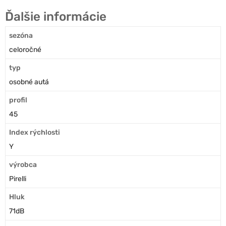
Ďalšie informácie
sezóna
celoročné
typ
osobné autá
profil
45
Index rýchlosti
Y
výrobca
Pirelli
Hluk
71dB