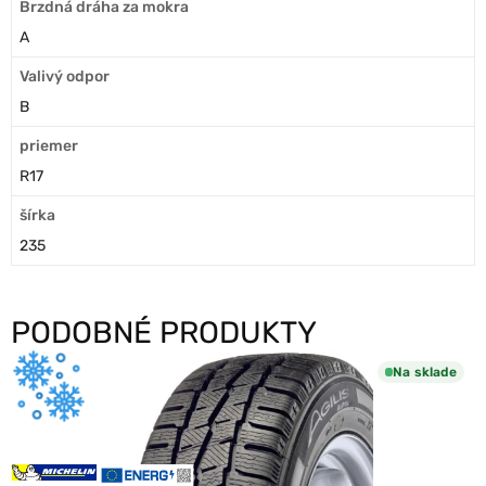
Brzdná dráha za mokra
A
Valivý odpor
B
priemer
R17
šírka
235
PODOBNÉ PRODUKTY
Na sklade