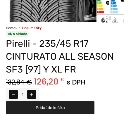
Domov
Pneumatiky
Na sklade
Pirelli - 235/45 R17
CINTURATO ALL SEASON
SF3 [97] Y XL FR
126,20
€
132,84
€
s DPH
−
+
Pridať do košíka