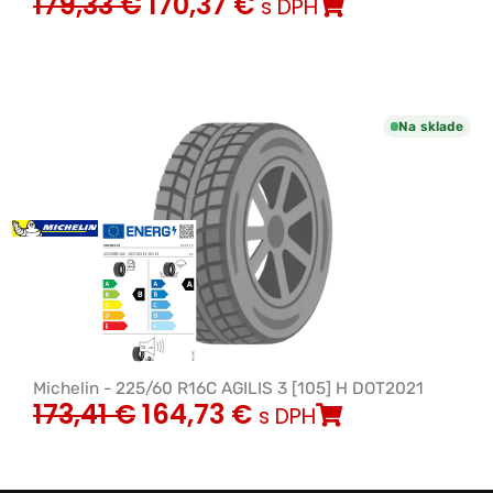
179,33
€
170,37
€
s DPH
Na sklade
Michelin - 225/60 R16C AGILIS 3 [105] H DOT2021
173,41
€
164,73
€
s DPH