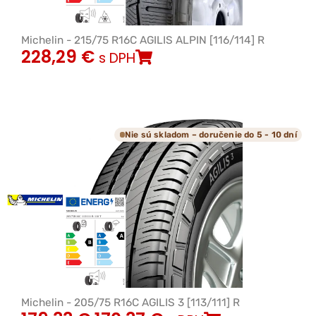
Michelin - 215/75 R16C AGILIS ALPIN [116/114] R
228,29
€
s DPH
Nie sú skladom – doručenie do 5 - 10 dní
Michelin - 205/75 R16C AGILIS 3 [113/111] R