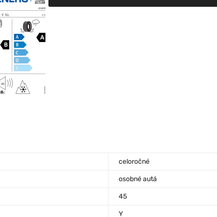
celoročné
osobné autá
45
Y