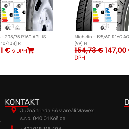
n - 205/75 R16C AGILIS
Michelin - 195/60 R16C AG
110/108] R
[99] H
21
€
154,73
€
147,00
s DPH
DPH
KONTAKT
D
Južná trieda 66 v areáli Wawex
s.r.o. 040 01 Košice
.