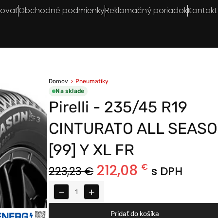
povať
Obchodné podmienky
Reklamačný poriadok
Kontakt
Domov
Pneumatiky
Na sklade
Pirelli - 235/45 R19
CINTURATO ALL SEASO
[99] Y XL FR
212,08
€
223,23
€
s DPH
−
+
Pridať do košíka