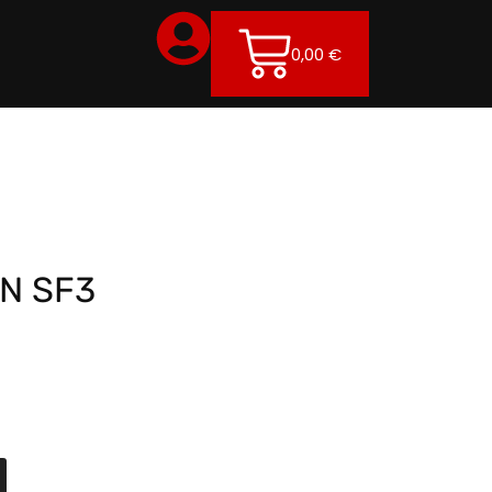
0,00
€
N SF3