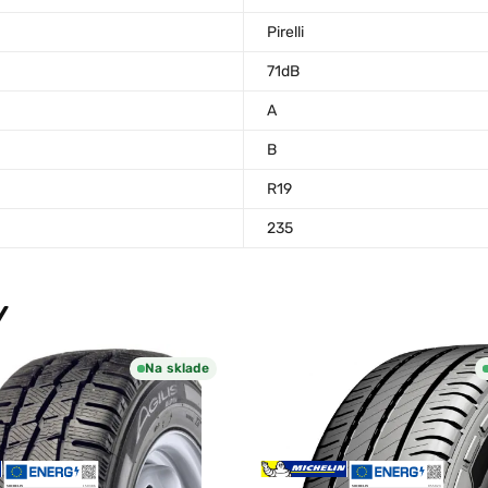
Pirelli
71dB
A
B
R19
235
Y
Na sklade