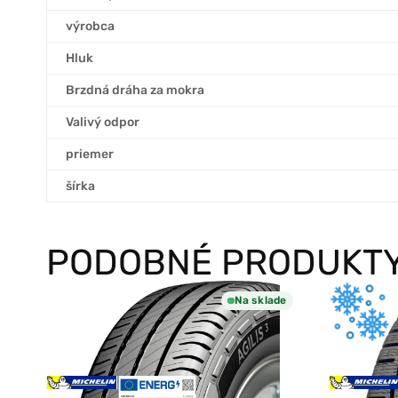
výrobca
Hluk
Brzdná dráha za mokra
Valivý odpor
priemer
šírka
PODOBNÉ PRODUKT
Na sklade