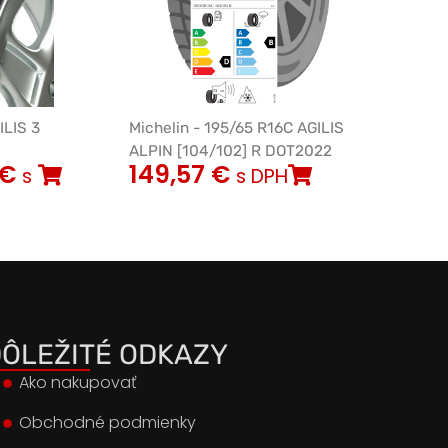
ILIS 3
Michelin - 195/65 R16C AGILIS
ALPIN [104/102] R DOT2022
€
149,57
€
s
s DPH
ÔLEŽITÉ ODKAZY
Ako nakupovať
Obchodné podmienky