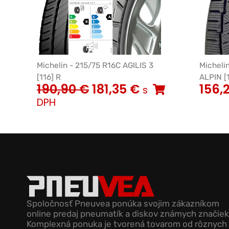
Michelin - 215/75 R16C AGILIS 3
Micheli
[116] R
ALPIN [
190,90
€
181,35
€
156,
s
DPH
Spoločnosť Pneuvea ponúka svojim zákazníkom
online predaj pneumatík a diskov známych značiek
Komplexná ponuka je tvorená tovarom od rôznych