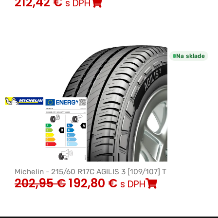
212,42
€
s DPH
Na sklade
Michelin - 215/60 R17C AGILIS 3 [109/107] T
202,95
€
192,80
€
s DPH