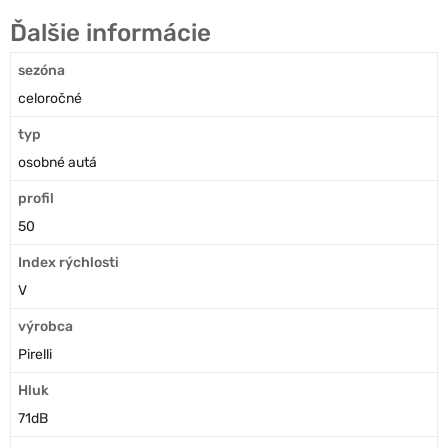
Ďalšie informácie
sezóna
celoročné
typ
osobné autá
profil
50
Index rýchlosti
V
výrobca
Pirelli
Hluk
71dB