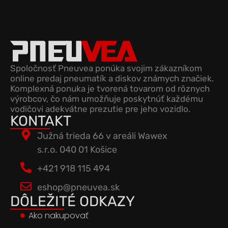
Spoločnosť Pneuvea ponúka svojim zákazníkom
online predaj pneumatík a diskov známych značiek.
Komplexná ponuka je tvorená tovarom od rôznych
výrobcov, čo nám umožňuje poskytnúť každému
vodičovi adekvátne prezutie pre jeho vozidlo.
KONTAKT
Južná trieda 66 v areáli Wawex
s.r.o. 040 01 Košice
+421 918 115 494
eshop@pneuvea.sk
DÔLEŽITÉ ODKAZY
Ako nakupovať