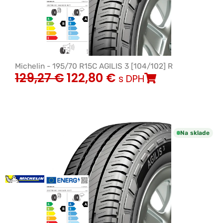
Michelin - 195/70 R15C AGILIS 3 [104/102] R
129,27
€
122,80
€
s DPH
Na sklade