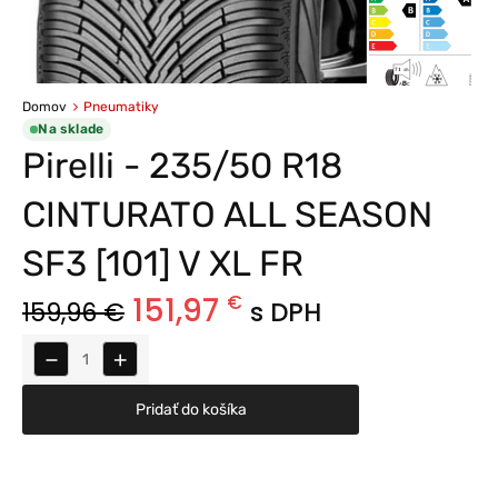
Domov
Pneumatiky
Na sklade
Pirelli - 235/50 R18
CINTURATO ALL SEASON
SF3 [101] V XL FR
151,97
€
159,96
€
s DPH
−
+
Pridať do košíka