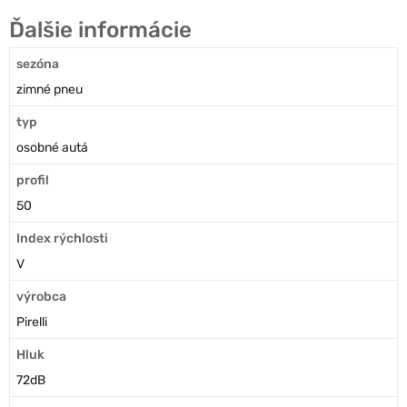
Ďalšie informácie
sezóna
zimné pneu
typ
osobné autá
profil
50
Index rýchlosti
V
výrobca
Pirelli
Hluk
72dB