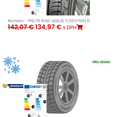
Michelin - 195/75 R16C AGILIS 3 [107/105] R
142,07
€
134,97
€
s DPH
Na sklade