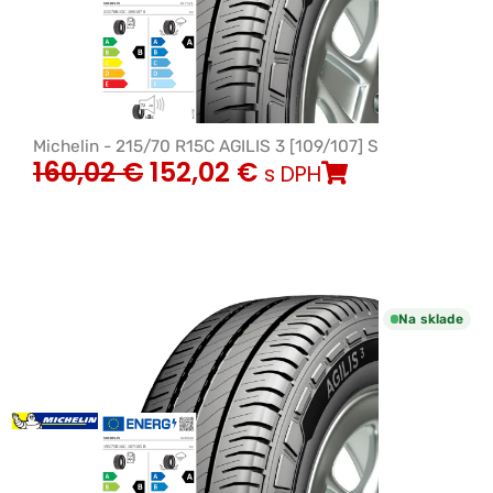
Michelin - 215/70 R15C AGILIS 3 [109/107] S
160,02
€
152,02
€
s DPH
Na sklade