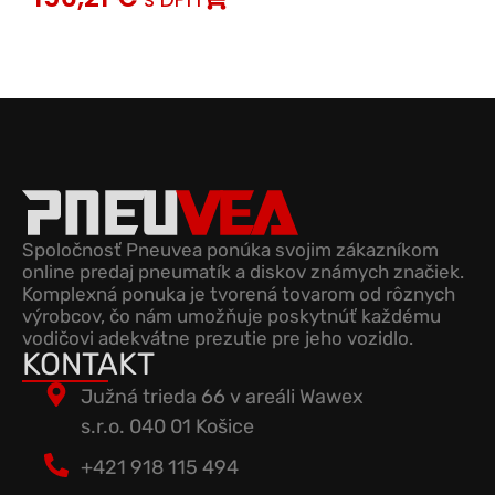
Spoločnosť Pneuvea ponúka svojim zákazníkom
online predaj pneumatík a diskov známych značiek.
Komplexná ponuka je tvorená tovarom od rôznych
výrobcov, čo nám umožňuje poskytnúť každému
vodičovi adekvátne prezutie pre jeho vozidlo.
KONTAKT
Južná trieda 66 v areáli Wawex
s.r.o. 040 01 Košice
+421 918 115 494