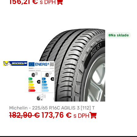
156,21
€
s DPH
Na sklade
Michelin - 225/65 R16C AGILIS 3 [112] T
182,90
€
173,76
€
s DPH