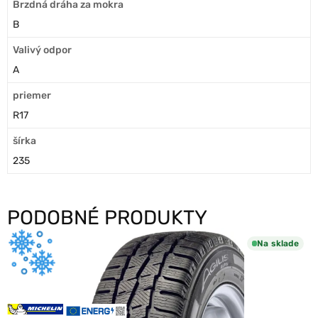
Brzdná dráha za mokra
B
Valivý odpor
A
priemer
R17
šírka
235
PODOBNÉ PRODUKTY
Na sklade