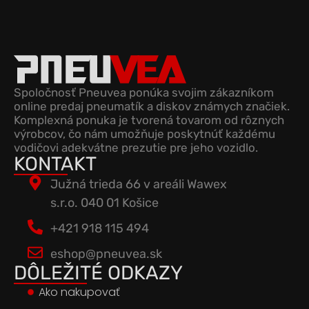
Spoločnosť Pneuvea ponúka svojim zákazníkom
online predaj pneumatík a diskov známych značiek.
Komplexná ponuka je tvorená tovarom od rôznych
výrobcov, čo nám umožňuje poskytnúť každému
vodičovi adekvátne prezutie pre jeho vozidlo.
KONTAKT
Južná trieda 66 v areáli Wawex
s.r.o. 040 01 Košice
+421 918 115 494
eshop@pneuvea.sk
DÔLEŽITÉ ODKAZY
Ako nakupovať