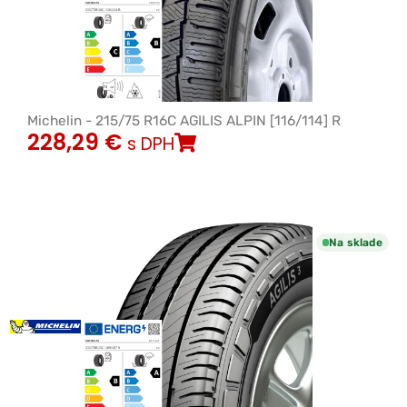
Michelin - 215/75 R16C AGILIS ALPIN [116/114] R
228,29
€
s DPH
Na sklade