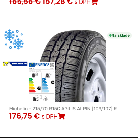
165,56
€
157,28
€
s DPH
Na sklade
Michelin - 215/70 R15C AGILIS ALPIN [109/107] R
176,75
€
s DPH