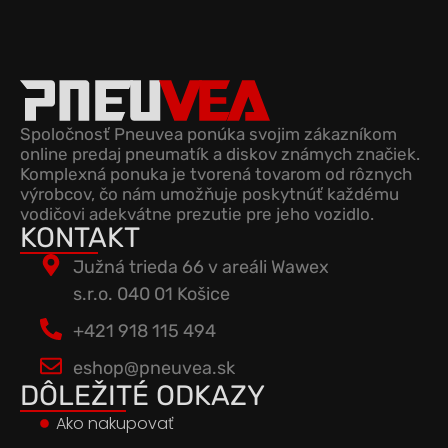
Spoločnosť Pneuvea ponúka svojim zákazníkom
online predaj pneumatík a diskov známych značiek.
Komplexná ponuka je tvorená tovarom od rôznych
výrobcov, čo nám umožňuje poskytnúť každému
vodičovi adekvátne prezutie pre jeho vozidlo.
KONTAKT
Južná trieda 66 v areáli Wawex
s.r.o. 040 01 Košice
+421 918 115 494
eshop@pneuvea.sk
DÔLEŽITÉ ODKAZY
Ako nakupovať