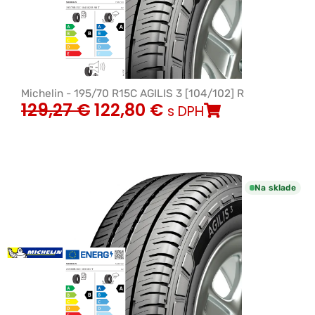
Michelin - 195/70 R15C AGILIS 3 [104/102] R
129,27
€
122,80
€
s DPH
Na sklade