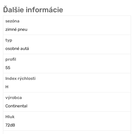
Ďalšie informácie
sezóna
zimné pneu
typ
osobné autá
profil
55
Index rýchlosti
H
výrobca
Continental
Hluk
72dB