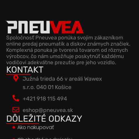
Spoločnosť Pneuvea ponúka svojim zákazníkom
online predaj pneumatík a diskov známych značiek.
Komplexná ponuka je tvorená tovarom od rôznych
výrobcov, čo nám umožňuje poskytnúť každému
vodičovi adekvátne prezutie pre jeho vozidlo.
KONTAKT
Južná trieda 66 v areáli Wawex
s.r.o. 040 01 Košice
+421 918 115 494
eshop@pneuvea.sk
DÔLEŽITÉ ODKAZY
Ako nakupovať