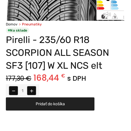
Domov
Pneumatiky
Na sklade
Pirelli - 235/60 R18
SCORPION ALL SEASON
SF3 [107] W XL NCS elt
168,44
€
177,30
€
s DPH
−
+
Pridať do košíka