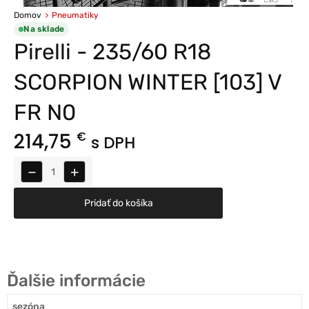
Domov
Pneumatiky
Na sklade
Pirelli - 235/60 R18
SCORPION WINTER [103] V
FR N0
214,75
€
s DPH
−
+
Pridať do košíka
Ďalšie informácie
sezóna