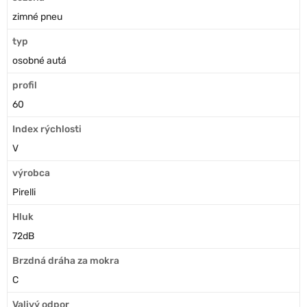
zimné pneu
typ
osobné autá
profil
60
Index rýchlosti
V
výrobca
Pirelli
Hluk
72dB
Brzdná dráha za mokra
C
Valivý odpor