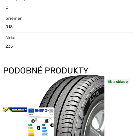
C
priemer
R18
šírka
235
PODOBNÉ PRODUKTY
Na sklade