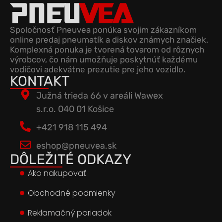
Spoločnosť Pneuvea ponúka svojim zákazníkom
online predaj pneumatík a diskov známych značiek.
Komplexná ponuka je tvorená tovarom od rôznych
výrobcov, čo nám umožňuje poskytnúť každému
vodičovi adekvátne prezutie pre jeho vozidlo.
KONTAKT
Južná trieda 66 v areáli Wawex
s.r.o. 040 01 Košice
+421 918 115 494
eshop@pneuvea.sk
DÔLEŽITÉ ODKAZY
Ako nakupovať
Obchodné podmienky
Reklamačný poriadok