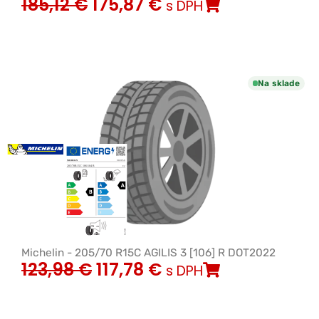
185,12
€
175,87
€
s DPH
Na sklade
Michelin - 205/70 R15C AGILIS 3 [106] R DOT2022
123,98
€
117,78
€
s DPH