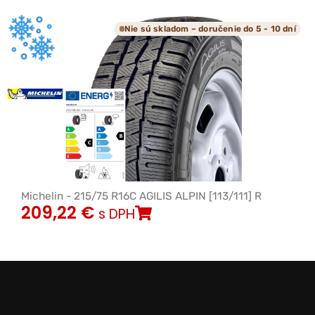
Nie sú skladom – doručenie do 5 - 10 dní
Michelin - 215/75 R16C AGILIS ALPIN [113/111] R
209,22
€
s DPH