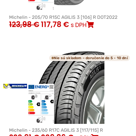
Michelin - 205/70 R15C AGILIS 3 [106] R DOT2022
123,98
€
117,78
€
s DPH
Nie sú skladom – doručenie do 5 - 10 dní
Michelin - 235/60 R17C AGILIS 3 [117/115] R