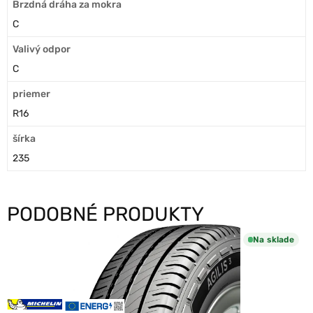
Brzdná dráha za mokra
C
Valivý odpor
C
priemer
R16
šírka
235
PODOBNÉ PRODUKTY
Na sklade