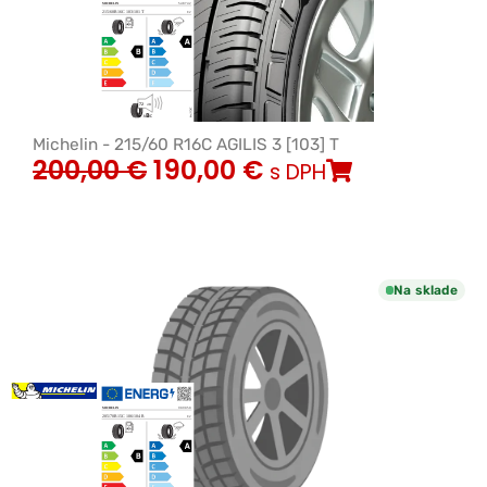
Michelin - 215/60 R16C AGILIS 3 [103] T
200,00
€
190,00
€
s DPH
Na sklade