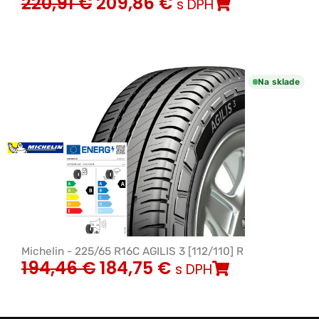
220,91
€
209,86
€
s DPH
Na sklade
Michelin - 225/65 R16C AGILIS 3 [112/110] R
194,46
€
184,75
€
s DPH