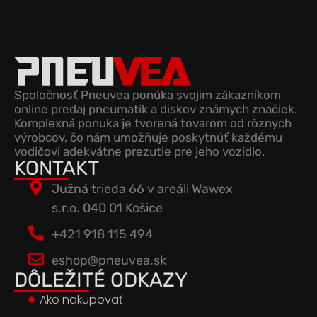
Spoločnosť Pneuvea ponúka svojim zákazníkom
online predaj pneumatík a diskov známych značiek.
Komplexná ponuka je tvorená tovarom od rôznych
výrobcov, čo nám umožňuje poskytnúť každému
vodičovi adekvátne prezutie pre jeho vozidlo.
KONTAKT
Južná trieda 66 v areáli Wawex
s.r.o. 040 01 Košice
+421 918 115 494
eshop@pneuvea.sk
DÔLEŽITÉ ODKAZY
Ako nakupovať