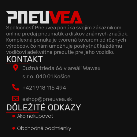
Spoločnosť Pneuvea ponúka svojim zákazníkom
online predaj pneumatík a diskov známych značiek.
Komplexná ponuka je tvorená tovarom od rôznych
výrobcov, čo nám umožňuje poskytnúť každému
vodičovi adekvátne prezutie pre jeho vozidlo.
KONTAKT
Južná trieda 66 v areáli Wawex
s.r.o. 040 01 Košice
+421 918 115 494
eshop@pneuvea.sk
DÔLEŽITÉ ODKAZY
Ako nakupovať
Obchodné podmienky