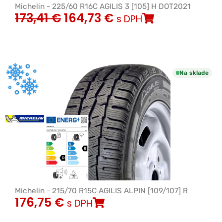
Michelin - 225/60 R16C AGILIS 3 [105] H DOT2021
173,41
€
164,73
€
s DPH
Na sklade
Michelin - 215/70 R15C AGILIS ALPIN [109/107] R
176,75
€
s DPH