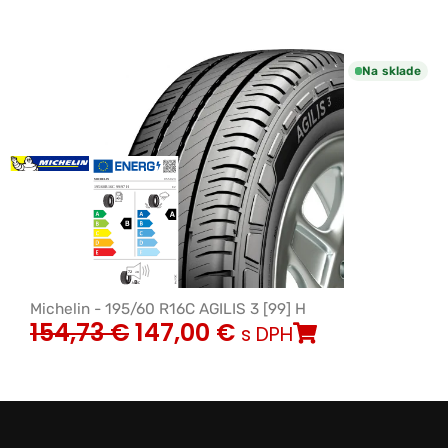
Na sklade
Michelin - 195/60 R16C AGILIS 3 [99] H
154,73
€
147,00
€
s DPH