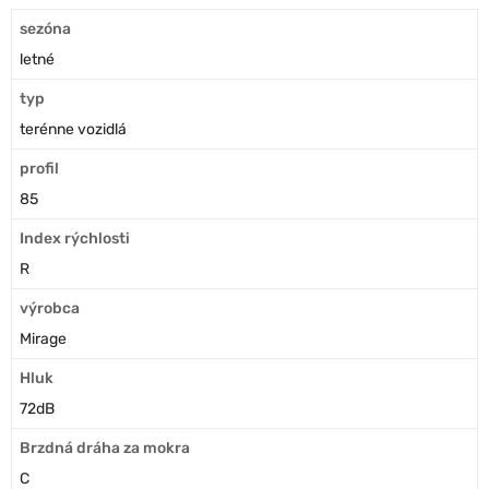
sezóna
letné
typ
terénne vozidlá
profil
85
Index rýchlosti
R
výrobca
Mirage
Hluk
72dB
Brzdná dráha za mokra
C