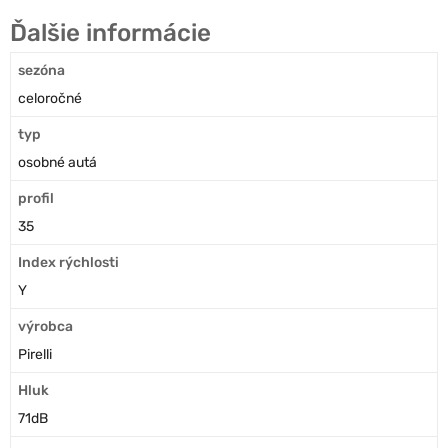
Ďalšie informácie
sezóna
celoročné
typ
osobné autá
profil
35
Index rýchlosti
Y
výrobca
Pirelli
Hluk
71dB