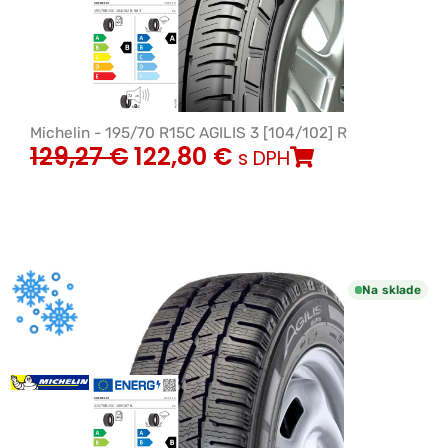
Michelin - 195/70 R15C AGILIS 3 [104/102] R
129,27
€
122,80
€
s DPH
Na sklade