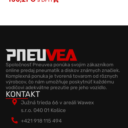
Spoločnosť Pneuvea ponúka svojim zákazníkom
online predaj pneumatík a diskov známych značiek.
Komplexná ponuka je tvorená tovarom od rôznych
výrobcov, čo nám umožňuje poskytnúť každému
vodičovi adekvátne prezutie pre jeho vozidlo.
KONTAKT
Južná trieda 66 v areáli Wawex
s.r.o. 040 01 Košice
+421 918 115 494