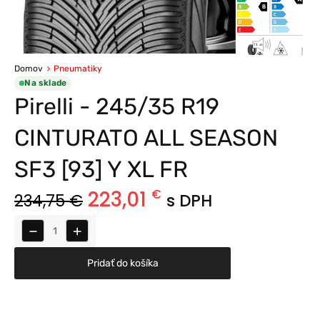
Domov
Pneumatiky
Na sklade
Pirelli - 245/35 R19
CINTURATO ALL SEASON
SF3 [93] Y XL FR
223,01
€
234,75
€
s DPH
−
+
Pridať do košíka