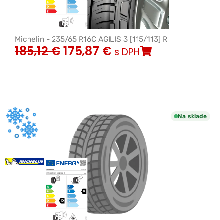
Michelin - 235/65 R16C AGILIS 3 [115/113] R
185,12
€
175,87
€
s DPH
Na sklade