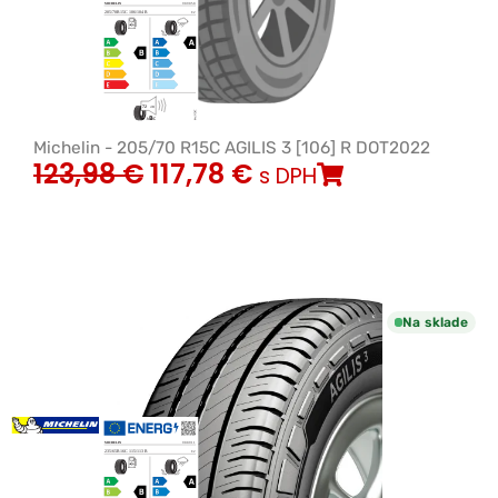
Michelin - 205/70 R15C AGILIS 3 [106] R DOT2022
123,98
€
117,78
€
s DPH
Na sklade