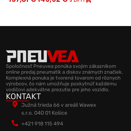
Spoločnosť Pneuvea ponúka svojim zákazníkom
online predaj pneumatík a diskov známych značiek.
Komplexná ponuka je tvorená tovarom od rôznych
výrobcov, čo nám umožňuje poskytnúť každému
vodičovi adekvátne prezutie pre jeho vozidlo.
KONTAKT
Južná trieda 66 v areáli Wawex
s.r.o. 040 01 Košice
+421 918 115 494