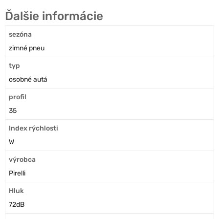
Ďalšie informácie
sezóna
zimné pneu
typ
osobné autá
profil
35
Index rýchlosti
W
výrobca
Pirelli
Hluk
72dB