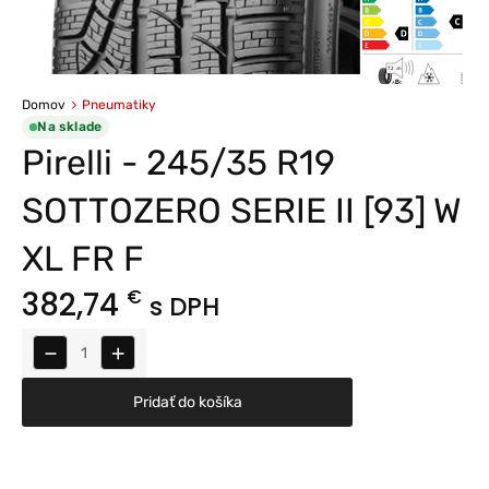
Domov
Pneumatiky
Na sklade
Pirelli - 245/35 R19
SOTTOZERO SERIE II [93] W
XL FR F
382,74
€
s DPH
−
+
Pridať do košíka