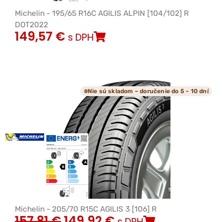
Michelin - 195/65 R16C AGILIS ALPIN [104/102] R
DOT2022
149,57
€
s DPH
Nie sú skladom – doručenie do 5 - 10 dní
Michelin - 205/70 R15C AGILIS 3 [106] R
157,81
€
149,92
€
s DPH