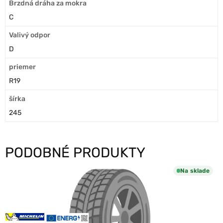
Brzdná dráha za mokra
C
Valivý odpor
D
priemer
R19
šírka
245
PODOBNÉ PRODUKTY
Na sklade