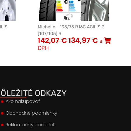
ILIS
Michelin - 195/75 R16C AGILIS 3
[107/105] R
142,07
€
134,97
€
s
DPH
ÔLEŽITÉ ODKAZY
Ako nakupovať
Obchodné podmienky
Reklamačný poriadok