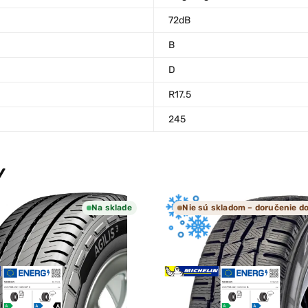
72dB
B
D
R17.5
245
Y
Na sklade
Nie sú skladom – doručenie do