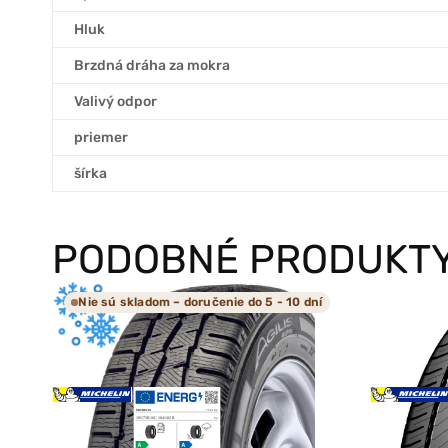
Hluk
Brzdná dráha za mokra
Valivý odpor
priemer
šírka
PODOBNÉ PRODUKT
Nie sú skladom – doručenie do 5 - 10 dní