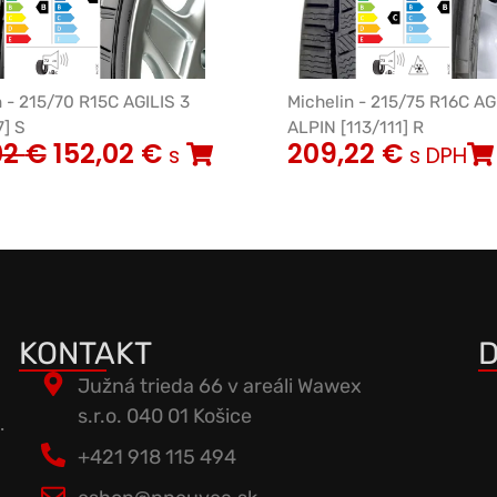
n - 215/70 R15C AGILIS 3
Michelin - 215/75 R16C AG
7] S
ALPIN [113/111] R
02
€
152,02
€
209,22
€
s
s DPH
KONTAKT
D
Južná trieda 66 v areáli Wawex
s.r.o. 040 01 Košice
.
+421 918 115 494