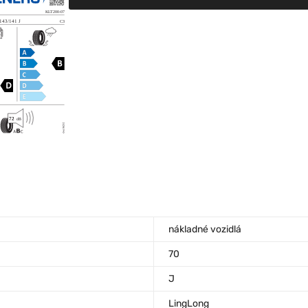
nákladné vozidlá
70
J
LingLong