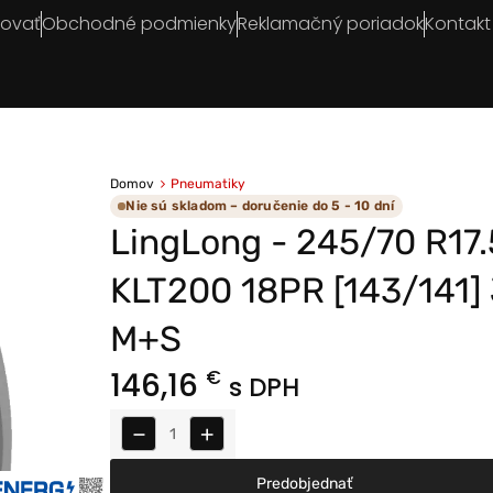
povať
Obchodné podmienky
Reklamačný poriadok
Kontakt
Domov
Pneumatiky
Nie sú skladom – doručenie do 5 - 10 dní
LingLong - 245/70 R17.
KLT200 18PR [143/141] 
M+S
146,16
€
s DPH
−
+
Predobjednať