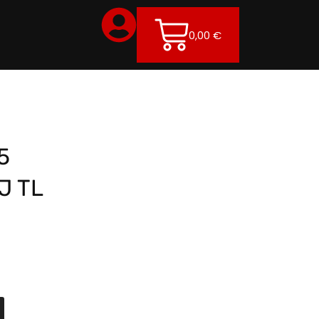
0,00
€
5
J TL