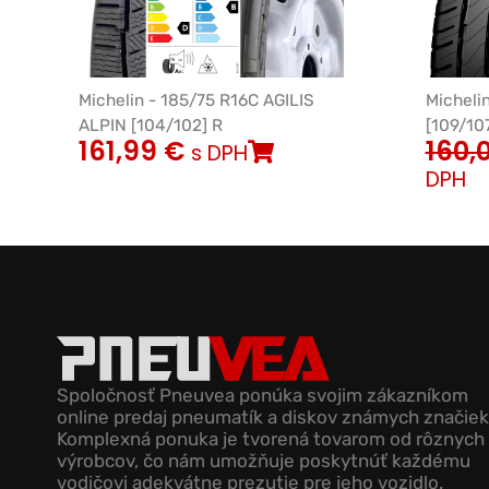
Michelin - 185/75 R16C AGILIS
Micheli
ALPIN [104/102] R
[109/10
161,99
€
160,
s DPH
DPH
Spoločnosť Pneuvea ponúka svojim zákazníkom
online predaj pneumatík a diskov známych značiek
Komplexná ponuka je tvorená tovarom od rôznych
výrobcov, čo nám umožňuje poskytnúť každému
vodičovi adekvátne prezutie pre jeho vozidlo.