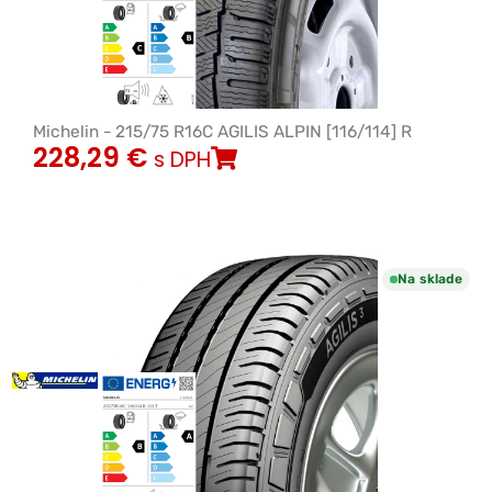
Michelin - 215/75 R16C AGILIS ALPIN [116/114] R
228,29
€
s DPH
Na sklade