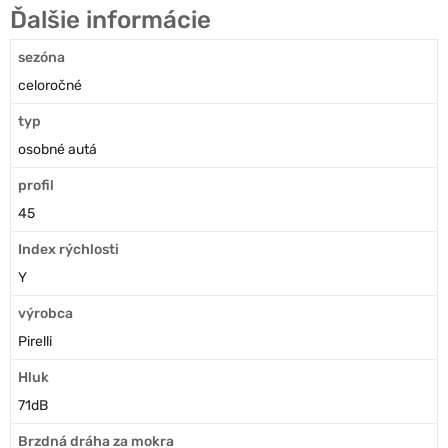
Ďalšie informácie
sezóna
celoročné
typ
osobné autá
profil
45
Index rýchlosti
Y
výrobca
Pirelli
Hluk
71dB
Brzdná dráha za mokra