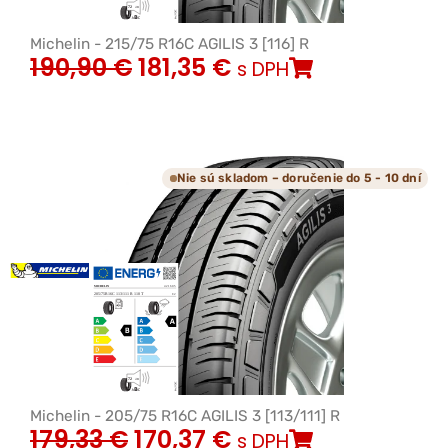
Michelin - 215/75 R16C AGILIS 3 [116] R
190,90
€
181,35
€
s DPH
Nie sú skladom – doručenie do 5 - 10 dní
Michelin - 205/75 R16C AGILIS 3 [113/111] R
179,33
€
170,37
€
s DPH