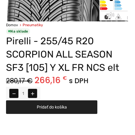
Domov
Pneumatiky
Na sklade
Pirelli - 255/45 R20
SCORPION ALL SEASON
SF3 [105] Y XL FR NCS elt
266,16
€
280,17
€
s DPH
−
+
Pridať do košíka