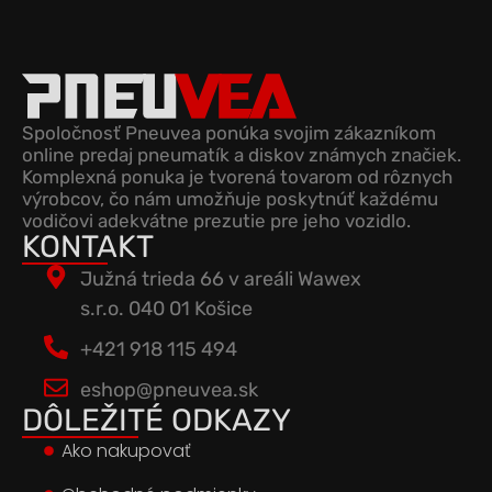
Spoločnosť Pneuvea ponúka svojim zákazníkom
online predaj pneumatík a diskov známych značiek.
Komplexná ponuka je tvorená tovarom od rôznych
výrobcov, čo nám umožňuje poskytnúť každému
vodičovi adekvátne prezutie pre jeho vozidlo.
KONTAKT
Južná trieda 66 v areáli Wawex
s.r.o. 040 01 Košice
+421 918 115 494
eshop@pneuvea.sk
DÔLEŽITÉ ODKAZY
Ako nakupovať