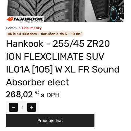
Domov
Pneumatiky
Nie sú skladom – doručenie do 5 - 10 dní
Hankook - 255/45 ZR20
ION FLEXCLIMATE SUV
IL01A [105] W XL FR Sound
Absorber elect
268,02
€
s DPH
−
+
Predobjednať