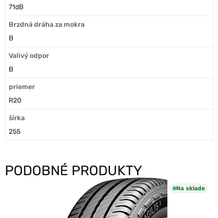
71dB
Brzdná dráha za mokra
B
Valivý odpor
B
priemer
R20
šírka
255
PODOBNÉ PRODUKTY
Na sklade