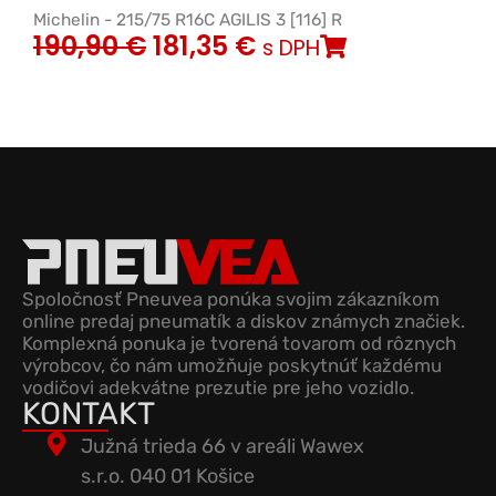
Michelin - 215/75 R16C AGILIS 3 [116] R
190,90
€
181,35
€
s DPH
Spoločnosť Pneuvea ponúka svojim zákazníkom
online predaj pneumatík a diskov známych značiek.
Komplexná ponuka je tvorená tovarom od rôznych
výrobcov, čo nám umožňuje poskytnúť každému
vodičovi adekvátne prezutie pre jeho vozidlo.
KONTAKT
Južná trieda 66 v areáli Wawex
s.r.o. 040 01 Košice