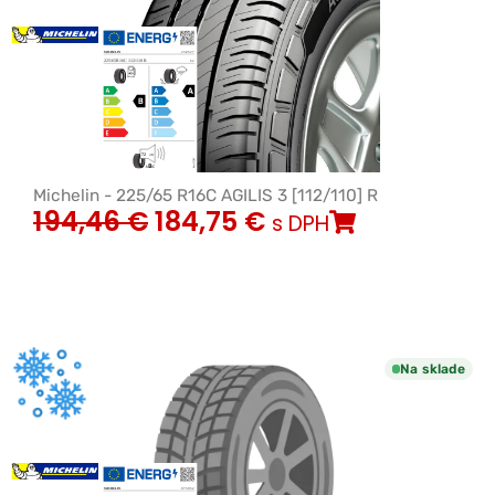
Michelin - 225/65 R16C AGILIS 3 [112/110] R
194,46
€
184,75
€
s DPH
Na sklade