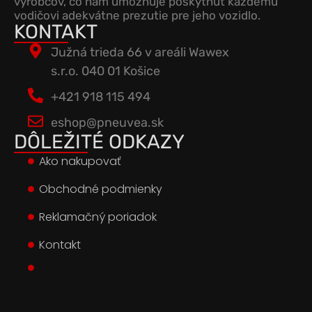
výrobcov, čo nám umožňuje poskytnúť každému
vodičovi adekvátne prezutie pre jeho vozidlo.
KONTAKT
Južná trieda 66 v areáli Wawex
s.r.o. 040 01 Košice
+421 918 115 494
eshop@pneuvea.sk
DÔLEŽITÉ ODKAZY
Ako nakupovať
Obchodné podmienky
Reklamačný poriadok
Kontakt