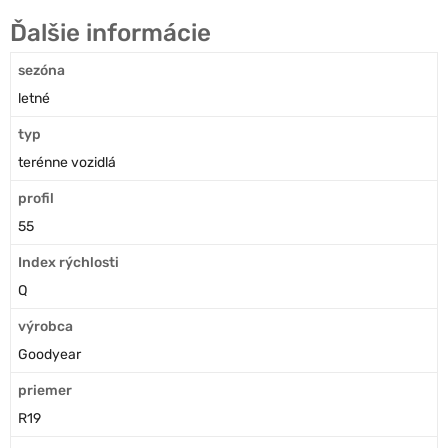
Ďalšie informácie
sezóna
letné
typ
terénne vozidlá
profil
55
Index rýchlosti
Q
výrobca
Goodyear
priemer
R19