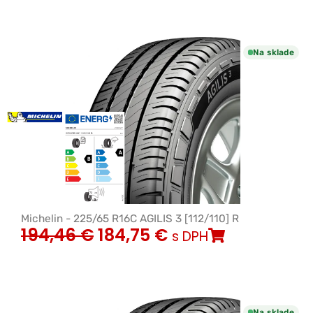
Na sklade
Michelin - 225/65 R16C AGILIS 3 [112/110] R
194,46
€
184,75
€
s DPH
Na sklade