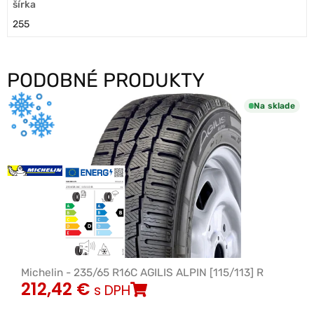
šírka
255
PODOBNÉ PRODUKTY
Na sklade
Michelin - 235/65 R16C AGILIS ALPIN [115/113] R
212,42
€
s DPH