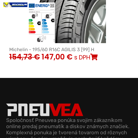
Michelin - 195/60 R16C AGILIS 3 [99] H
154,73
€
147,00
€
s DPH
Spoločnosť Pneuvea ponúka svojim zákazníkom
online predaj pneumatík a diskov známych značiek.
Komplexná ponuka je tvorená tovarom od rôznych