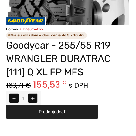
Domov
Pneumatiky
Nie sú skladom – doručenie do 5 - 10 dní
Goodyear - 255/55 R19
WRANGLER DURATRAC
[111] Q XL FP MFS
155,53
€
163,71
€
s DPH
−
+
Predobjednať