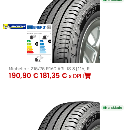
Michelin - 215/75 R16C AGILIS 3 [116] R
190,90
€
181,35
€
s DPH
Na sklade