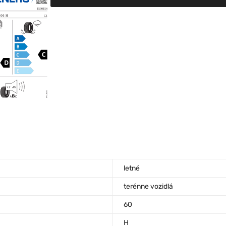
letné
terénne vozidlá
60
H