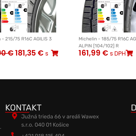
n - 215/75 R16C AGILIS 3
Michelin - 185/75 R16C AG
ALPIN [104/102] R
90
€
181,35
€
161,99
€
s
s DPH
KONTAKT
D
Južná trieda 66 v areáli Wawex
s.r.o. 040 01 Košice
.