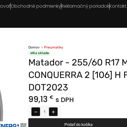
povať
Obchodné podmienky
Reklamačný poriadok
Kontakt
Domov
Pneumatiky
Na sklade
Matador - 255/60 R17 
CONQUERRA 2 [106] H 
DOT2023
99,13
€
s DPH
−
+
Pridať do košíka