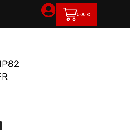
0,00
€
MP82
FR