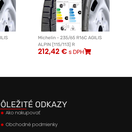
ILIS
Michelin - 235/65 R16C AGILIS
ALPIN [115/113] R
212,42
€
s DPH
ÔLEŽITÉ ODKAZY
Ako nakupovať
Obchodné podmienky