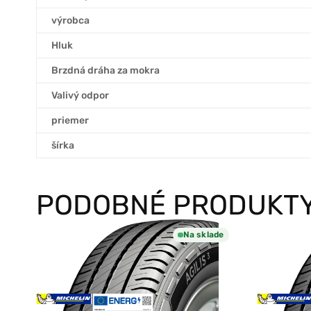
výrobca
Hluk
Brzdná dráha za mokra
Valivý odpor
priemer
šírka
PODOBNÉ PRODUKT
Na sklade