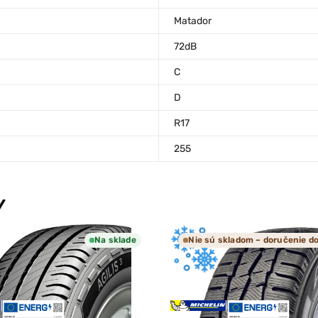
Matador
72dB
C
D
R17
255
Y
Na sklade
Nie sú skladom – doručenie do