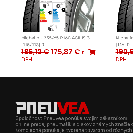
Michelin - 235/65 R16C AGILIS 3
Micheli
[115/113] R
[116] R
185,12
€
175,87
€
190,
s
DPH
DPH
Spoločnosť Pneuvea ponúka svojim zákazníkom
online predaj pneumatík a diskov známych značiek
Komplexná ponuka je tvorená tovarom od rôznych