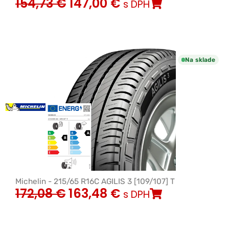
154,73
€
147,00
€
s DPH
Na sklade
Michelin - 215/65 R16C AGILIS 3 [109/107] T
172,08
€
163,48
€
s DPH