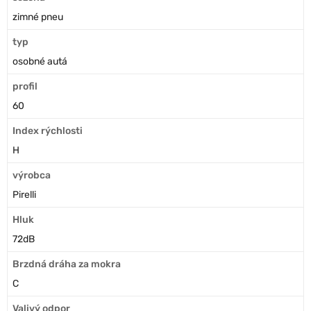
zimné pneu
typ
osobné autá
profil
60
Index rýchlosti
H
výrobca
Pirelli
Hluk
72dB
Brzdná dráha za mokra
C
Valivý odpor