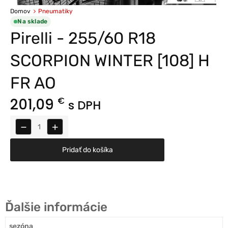
Domov
Pneumatiky
Na sklade
Pirelli - 255/60 R18
SCORPION WINTER [108] H
FR AO
201,09
€
s DPH
−
+
Pridať do košíka
Ďalšie informácie
sezóna