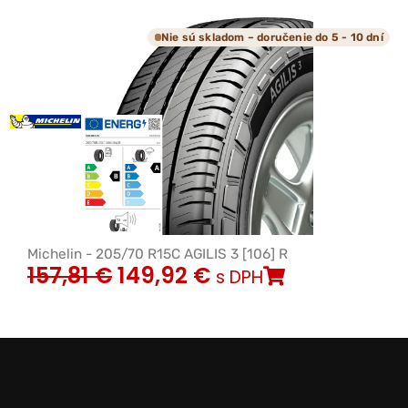
Nie sú skladom – doručenie do 5 - 10 dní
Michelin - 205/70 R15C AGILIS 3 [106] R
157,81
€
149,92
€
s DPH