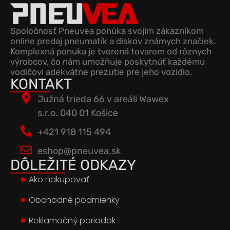
Spoločnosť Pneuvea ponúka svojim zákazníkom
online predaj pneumatík a diskov známych značiek.
Komplexná ponuka je tvorená tovarom od rôznych
výrobcov, čo nám umožňuje poskytnúť každému
vodičovi adekvátne prezutie pre jeho vozidlo.
KONTAKT
Južná trieda 66 v areáli Wawex
s.r.o. 040 01 Košice
+421 918 115 494
eshop@pneuvea.sk
DÔLEŽITÉ ODKAZY
Ako nakupovať
Obchodné podmienky
Reklamačný poriadok