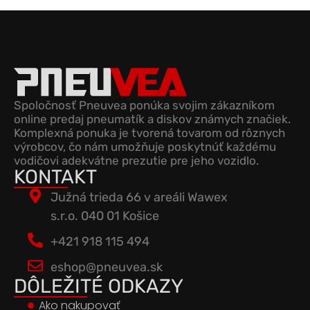
Spoločnosť Pneuvea ponúka svojim zákazníkom
online predaj pneumatík a diskov známych značiek.
Komplexná ponuka je tvorená tovarom od rôznych
výrobcov, čo nám umožňuje poskytnúť každému
vodičovi adekvátne prezutie pre jeho vozidlo.
KONTAKT
Južná trieda 66 v areáli Wawex
s.r.o. 040 01 Košice
+421 918 115 494
eshop@pneuvea.sk
DÔLEŽITÉ ODKAZY
Ako nakupovať