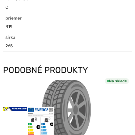
C
priemer
R19
šírka
265
PODOBNÉ PRODUKTY
Na sklade