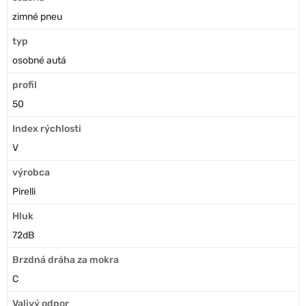
zimné pneu
typ
osobné autá
profil
50
Index rýchlosti
V
výrobca
Pirelli
Hluk
72dB
Brzdná dráha za mokra
C
Valivý odpor