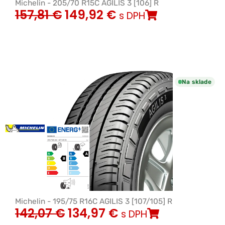
Michelin - 205/70 R15C AGILIS 3 [106] R
157,81
€
149,92
€
s DPH
Na sklade
Michelin - 195/75 R16C AGILIS 3 [107/105] R
142,07
€
134,97
€
s DPH