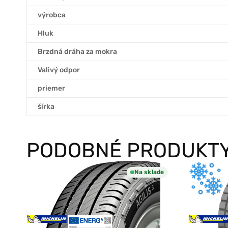
výrobca
Hluk
Brzdná dráha za mokra
Valivý odpor
priemer
šírka
PODOBNÉ PRODUKT
Na sklade