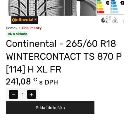
Domov
Pneumatiky
Na sklade
Continental - 265/60 R18
WINTERCONTACT TS 870 P
[114] H XL FR
241,08
€
s DPH
−
+
Pridať do košíka