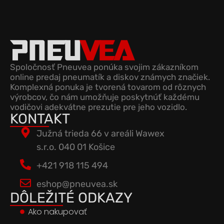
Spoločnosť Pneuvea ponúka svojim zákazníkom
online predaj pneumatík a diskov známych značiek.
Komplexná ponuka je tvorená tovarom od rôznych
výrobcov, čo nám umožňuje poskytnúť každému
vodičovi adekvátne prezutie pre jeho vozidlo.
KONTAKT
Južná trieda 66 v areáli Wawex
s.r.o. 040 01 Košice
+421 918 115 494
eshop@pneuvea.sk
DÔLEŽITÉ ODKAZY
Ako nakupovať