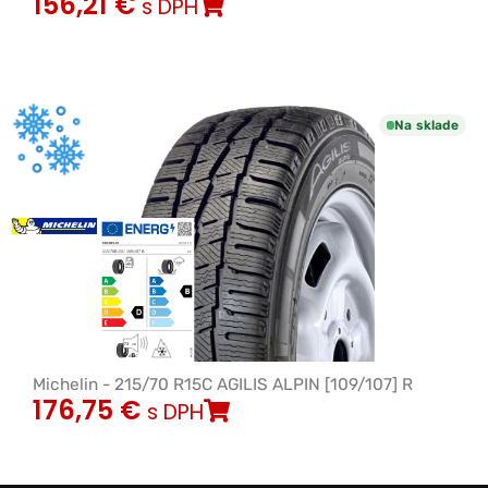
156,21
€
s DPH
Na sklade
Michelin - 215/70 R15C AGILIS ALPIN [109/107] R
176,75
€
s DPH