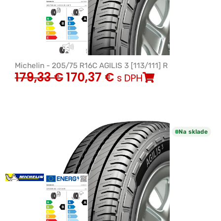
Michelin - 205/75 R16C AGILIS 3 [113/111] R
179,33
€
170,37
€
s DPH
Na sklade