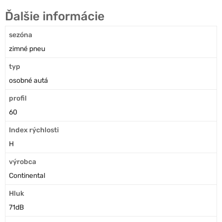
Ďalšie informácie
sezóna
zimné pneu
typ
osobné autá
profil
60
Index rýchlosti
H
výrobca
Continental
Hluk
71dB