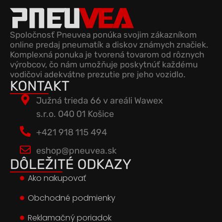
Spoločnosť Pneuvea ponúka svojim zákazníkom
online predaj pneumatík a diskov známych značiek.
Komplexná ponuka je tvorená tovarom od rôznych
výrobcov, čo nám umožňuje poskytnúť každému
vodičovi adekvátne prezutie pre jeho vozidlo.
KONTAKT
Južná trieda 66 v areáli Wawex
s.r.o. 040 01 Košice
+421 918 115 494
eshop@pneuvea.sk
DÔLEŽITÉ ODKAZY
Ako nakupovať
Obchodné podmienky
Reklamačný poriadok