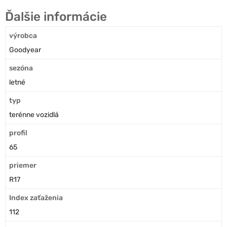
Ďalšie informácie
výrobca
Goodyear
sezóna
letné
typ
terénne vozidlá
profil
65
priemer
R17
Index zaťaženia
112