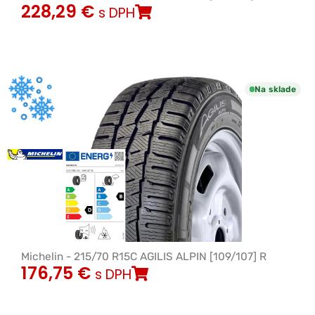
228,29
€
s DPH
Na sklade
Michelin - 215/70 R15C AGILIS ALPIN [109/107] R
176,75
€
s DPH