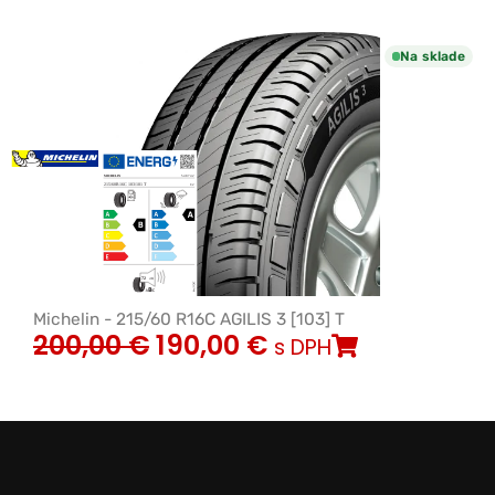
Na sklade
Michelin - 215/60 R16C AGILIS 3 [103] T
200,00
€
190,00
€
s DPH