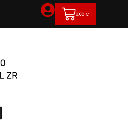
0,00
€
20
L ZR