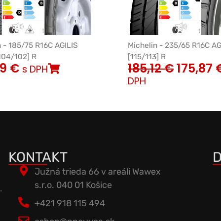
n - 185/75 R16C AGILIS
Michelin - 235/65 R16C AG
104/102] R
[115/113] R
99
€
185,12
€
175,87
s DPH
DPH
KONTAKT
D
Južná trieda 66 v areáli Wawex
s.r.o. 040 01 Košice
.
+421 918 115 494