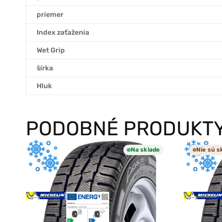
priemer
Index zaťaženia
Wet Grip
šírka
Hluk
PODOBNÉ PRODUKT
Na sklade
Nie sú s