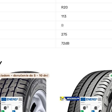
R20
113
B
275
72dB
Y
kladom – doručenie do 5 - 10 dní