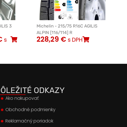
ILIS 3
Michelin - 215/75 R16C AGILIS
ALPIN [116/114] R
€
228,29
€
s
s DPH
ÔLEŽITÉ ODKAZY
Ako nakupovať
Obchodné podmienky
Reklamačný poriadok