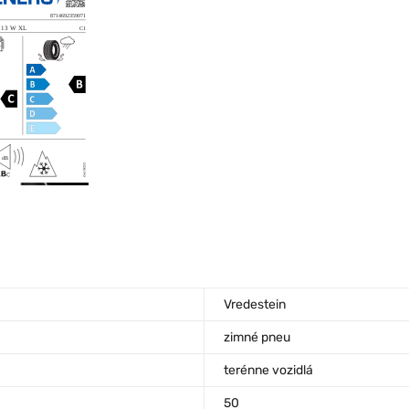
Vredestein
zimné pneu
terénne vozidlá
50