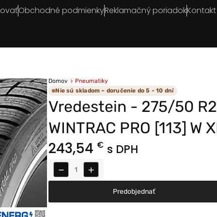
povať
Obchodné podmienky
Reklamačný poriadok
Kontakt
Domov
Pneumatiky
Nie sú skladom – doručenie do 5 - 10 dní
Vredestein - 275/50 R
WINTRAC PRO [113] W X
243,54
€
s DPH
−
+
Predobjednať