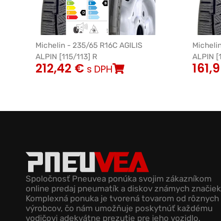
Michelin - 235/65 R16C AGILIS
Micheli
ALPIN [115/113] R
ALPIN [
212,42
€
161,
s DPH
Spoločnosť Pneuvea ponúka svojim zákazníkom
online predaj pneumatík a diskov známych značiek
Komplexná ponuka je tvorená tovarom od rôznych
výrobcov, čo nám umožňuje poskytnúť každému
vodičovi adekvátne prezutie pre jeho vozidlo.