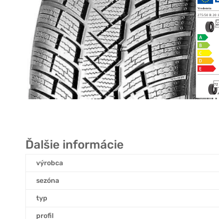
Ďalšie informácie
výrobca
sezóna
typ
profil