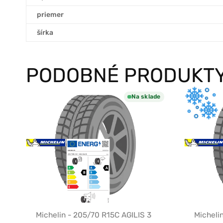
priemer
šírka
PODOBNÉ PRODUKT
Na sklade
Michelin - 205/70 R15C AGILIS 3
Micheli