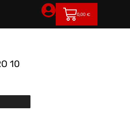
0,00
€
RO 10