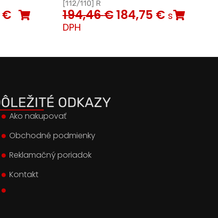
[112/110] R
0
€
194,46
€
184,75
€
s
DPH
ÔLEŽITÉ ODKAZY
Ako nakupovať
Obchodné podmienky
Reklamačný poriadok
Kontakt