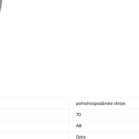
poľnohospodárske stroje
70
A8
Ozka