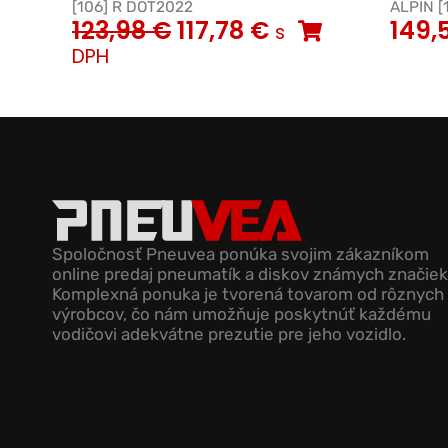
[106] R DOT2022
ALPIN [
123,98
€
117,78
€
149,
s
DPH
Spoločnosť Pneuvea ponúka svojim zákazníkom
online predaj pneumatík a diskov známych značiek
Komplexná ponuka je tvorená tovarom od rôznych
výrobcov, čo nám umožňuje poskytnúť každému
vodičovi adekvátne prezutie pre jeho vozidlo.