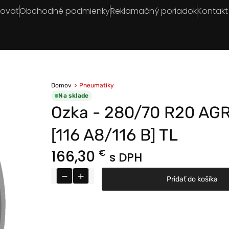
povať
Obchodné podmienky
Reklamačný poriadok
Kontakt
Domov
Pneumatiky
Na sklade
Ozka - 280/70 R20 AG
[116 A8/116 B] TL
166,30
€
s DPH
−
+
Pridať do košíka