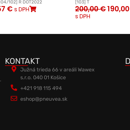
104/102] R DOT2022
[103] T
57
€
200,00
€
190,0
s DPH
s DPH
KONTAKT
D
Južná trieda 66 v areáli Wawex
s.r.o. 040 01 Košice
.
+421 918 115 494
eshop@pneuvea.sk