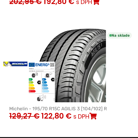
202,95
€
192,80
€
s DPH
Na sklade
Michelin - 195/70 R15C AGILIS 3 [104/102] R
129,27
€
122,80
€
s DPH