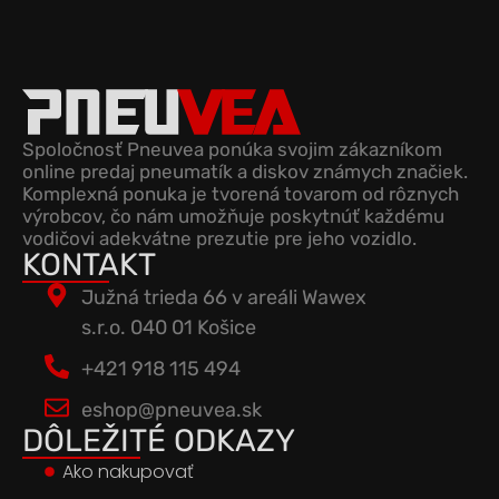
Spoločnosť Pneuvea ponúka svojim zákazníkom
online predaj pneumatík a diskov známych značiek.
Komplexná ponuka je tvorená tovarom od rôznych
výrobcov, čo nám umožňuje poskytnúť každému
vodičovi adekvátne prezutie pre jeho vozidlo.
KONTAKT
Južná trieda 66 v areáli Wawex
s.r.o. 040 01 Košice
+421 918 115 494
eshop@pneuvea.sk
DÔLEŽITÉ ODKAZY
Ako nakupovať