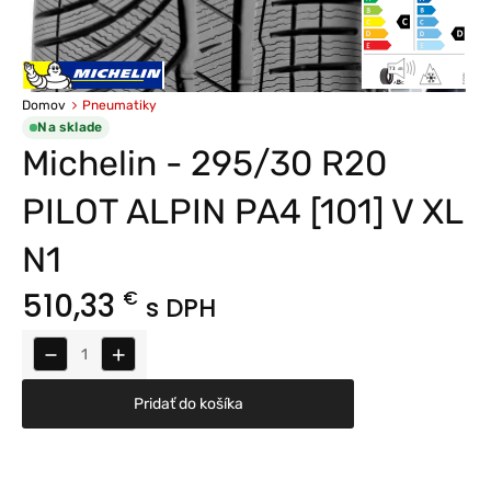
Domov
Pneumatiky
Na sklade
Michelin - 295/30 R20
PILOT ALPIN PA4 [101] V XL
N1
510,33
€
s DPH
−
+
Pridať do košíka