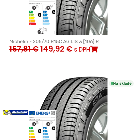
Michelin - 205/70 R15C AGILIS 3 [106] R
157,81
€
149,92
€
s DPH
Na sklade