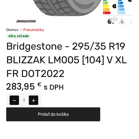
Domov
Pneumatiky
Na sklade
Bridgestone - 295/35 R19
BLIZZAK LM005 [104] V XL
FR DOT2022
283,95
€
s DPH
−
+
Pridať do košíka