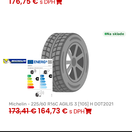
176,75
€
s DPH
Na sklade
Michelin - 225/60 R16C AGILIS 3 [105] H DOT2021
173,41
€
164,73
€
s DPH