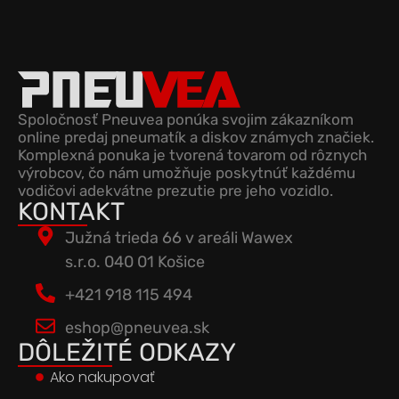
Spoločnosť Pneuvea ponúka svojim zákazníkom
online predaj pneumatík a diskov známych značiek.
Komplexná ponuka je tvorená tovarom od rôznych
výrobcov, čo nám umožňuje poskytnúť každému
vodičovi adekvátne prezutie pre jeho vozidlo.
KONTAKT
Južná trieda 66 v areáli Wawex
s.r.o. 040 01 Košice
+421 918 115 494
eshop@pneuvea.sk
DÔLEŽITÉ ODKAZY
Ako nakupovať