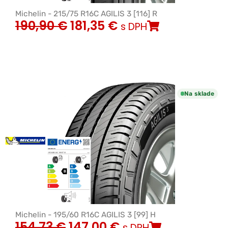
Michelin - 215/75 R16C AGILIS 3 [116] R
190,90
€
181,35
€
s DPH
Na sklade
Michelin - 195/60 R16C AGILIS 3 [99] H
154,73
€
147,00
€
s DPH