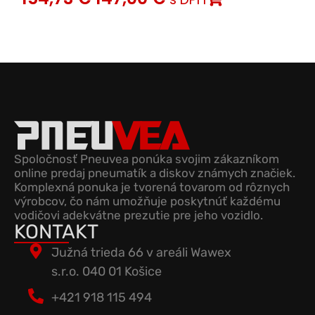
Spoločnosť Pneuvea ponúka svojim zákazníkom
online predaj pneumatík a diskov známych značiek.
Komplexná ponuka je tvorená tovarom od rôznych
výrobcov, čo nám umožňuje poskytnúť každému
vodičovi adekvátne prezutie pre jeho vozidlo.
KONTAKT
Južná trieda 66 v areáli Wawex
s.r.o. 040 01 Košice
+421 918 115 494