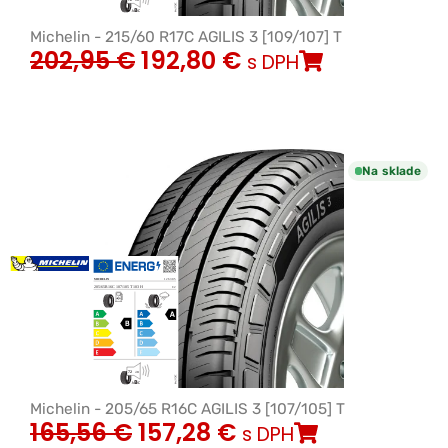
Michelin - 215/60 R17C AGILIS 3 [109/107] T
202,95
€
192,80
€
s DPH
Na sklade
Michelin - 205/65 R16C AGILIS 3 [107/105] T
165,56
€
157,28
€
s DPH