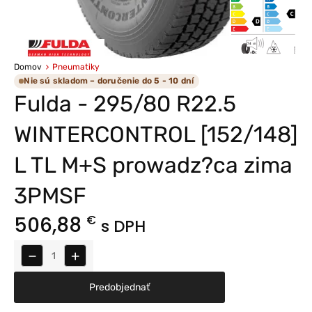
Domov
Pneumatiky
Nie sú skladom – doručenie do 5 - 10 dní
Fulda - 295/80 R22.5
WINTERCONTROL [152/148]
L TL M+S prowadz?ca zima
3PMSF
506,88
€
s DPH
−
+
Predobjednať