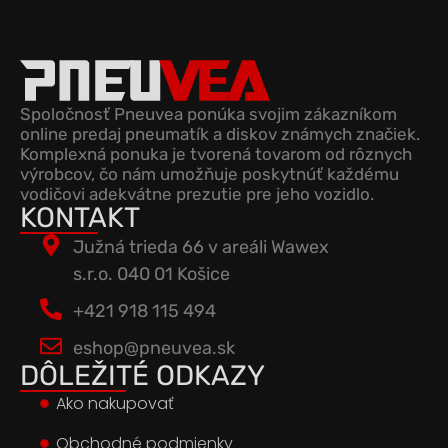
Spoločnosť Pneuvea ponúka svojim zákazníkom
online predaj pneumatík a diskov známych značiek.
Komplexná ponuka je tvorená tovarom od rôznych
výrobcov, čo nám umožňuje poskytnúť každému
vodičovi adekvátne prezutie pre jeho vozidlo.
KONTAKT
Južná trieda 66 v areáli Wawex
s.r.o. 040 01 Košice
+421 918 115 494
eshop@pneuvea.sk
DÔLEŽITÉ ODKAZY
Ako nakupovať
Obchodné podmienky