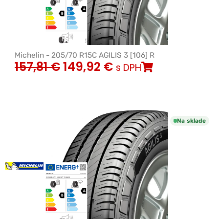
Michelin - 205/70 R15C AGILIS 3 [106] R
157,81
€
149,92
€
s DPH
Na sklade