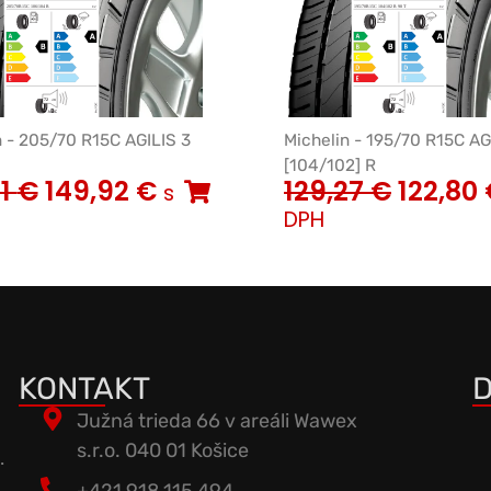
n - 205/70 R15C AGILIS 3
Michelin - 195/70 R15C AG
[104/102] R
81
€
149,92
€
129,27
€
122,80
s
DPH
KONTAKT
D
Južná trieda 66 v areáli Wawex
s.r.o. 040 01 Košice
.