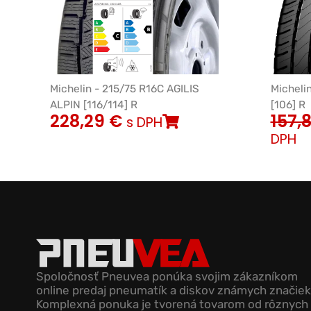
Michelin - 215/75 R16C AGILIS
Micheli
ALPIN [116/114] R
[106] R
228,29
€
157,
s DPH
DPH
Spoločnosť Pneuvea ponúka svojim zákazníkom
online predaj pneumatík a diskov známych značiek
Komplexná ponuka je tvorená tovarom od rôznych