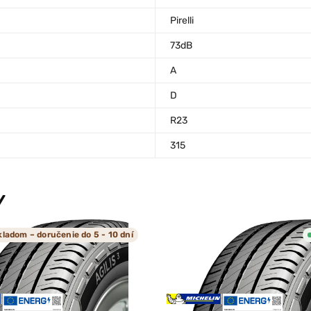
Pirelli
73dB
A
D
R23
315
Y
kladom – doručenie do 5 - 10 dní