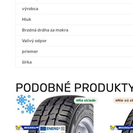
výrobca
Hluk
Brzdná dráha za mokra
Valivý odpor
priemer
šírka
PODOBNÉ PRODUKT
Na sklade
Nie sú s