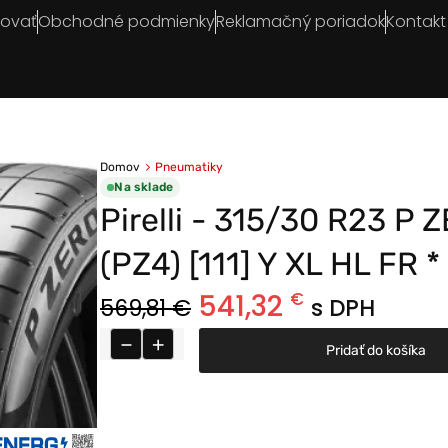
povať
Obchodné podmienky
Reklamačný poriadok
Kontakt
Domov
Pneumatiky
Na sklade
Pirelli - 315/30 R23 P 
(PZ4) [111] Y XL HL FR *
541,32
€
569,81
€
s DPH
−
+
Pridať do košíka