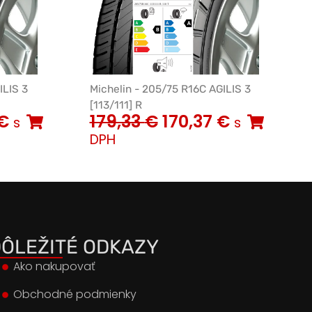
ILIS 3
Michelin - 205/75 R16C AGILIS 3
[113/111] R
€
179,33
€
170,37
€
s
s
DPH
ÔLEŽITÉ ODKAZY
Ako nakupovať
Obchodné podmienky