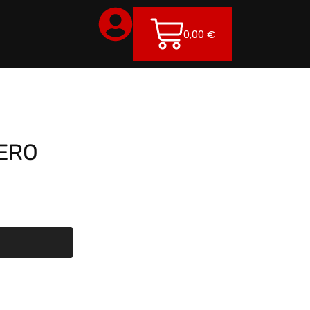
0,00
€
ZERO