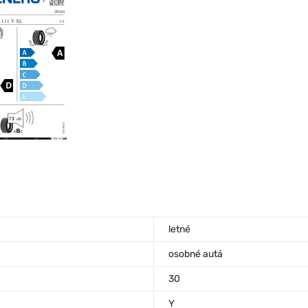
letné
osobné autá
30
Y