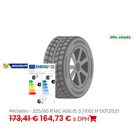
Na sklade
Michelin - 225/60 R16C AGILIS 3 [105] H DOT2021
173,41
€
164,73
€
s DPH