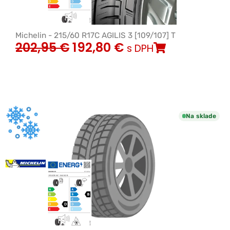
Michelin - 215/60 R17C AGILIS 3 [109/107] T
202,95
€
192,80
€
s DPH
Na sklade