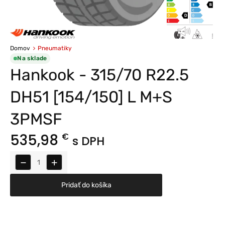
Domov
Pneumatiky
Na sklade
Hankook - 315/70 R22.5
DH51 [154/150] L M+S
3PMSF
535,98
€
s DPH
−
+
Pridať do košíka