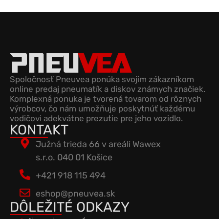
Spoločnosť Pneuvea ponúka svojim zákazníkom
online predaj pneumatík a diskov známych značiek.
Komplexná ponuka je tvorená tovarom od rôznych
výrobcov, čo nám umožňuje poskytnúť každému
vodičovi adekvátne prezutie pre jeho vozidlo.
KONTAKT
Južná trieda 66 v areáli Wawex
s.r.o. 040 01 Košice
+421 918 115 494
eshop@pneuvea.sk
DÔLEŽITÉ ODKAZY