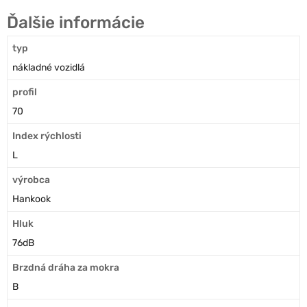
Ďalšie informácie
typ
nákladné vozidlá
profil
70
Index rýchlosti
L
výrobca
Hankook
Hluk
76dB
Brzdná dráha za mokra
B