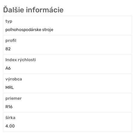
Ďalšie informácie
typ
poľnohospodárske stroje
profil
82
Index rýchlosti
A6
výrobca
MRL
priemer
R16
šírka
4.00