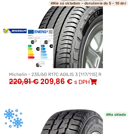
Nie sú skladom – doručenie do 5 - 10 dní
Michelin - 235/60 R17C AGILIS 3 [117/115] R
220,91
€
209,86
€
s DPH
Na sklade