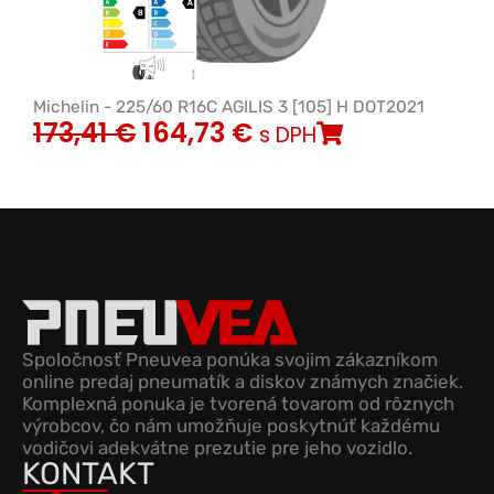
Michelin - 225/60 R16C AGILIS 3 [105] H DOT2021
173,41
€
164,73
€
s DPH
Spoločnosť Pneuvea ponúka svojim zákazníkom
online predaj pneumatík a diskov známych značiek.
Komplexná ponuka je tvorená tovarom od rôznych
výrobcov, čo nám umožňuje poskytnúť každému
vodičovi adekvátne prezutie pre jeho vozidlo.
KONTAKT