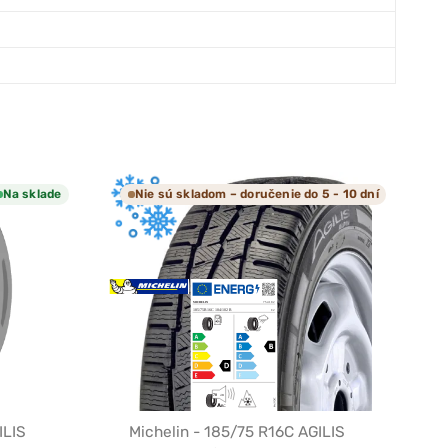
Na sklade
Nie sú skladom – doručenie do 5 - 10 dní
ILIS
Michelin - 185/75 R16C AGILIS