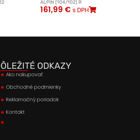
22
ALPIN [104/102] R
161,99
€
s DPH
ÔLEŽITÉ ODKAZY
Ako nakupovať
Obchodné podmienky
Reklamačný poriadok
Kontakt