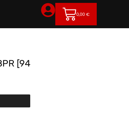
0,00
€
 8PR [94