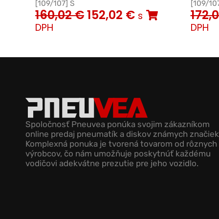
[109/107] S
[109/107
160,02
€
152,02
€
172,
s
DPH
DPH
Spoločnosť Pneuvea ponúka svojim zákazníkom
online predaj pneumatík a diskov známych značiek
Komplexná ponuka je tvorená tovarom od rôznych
výrobcov, čo nám umožňuje poskytnúť každému
vodičovi adekvátne prezutie pre jeho vozidlo.