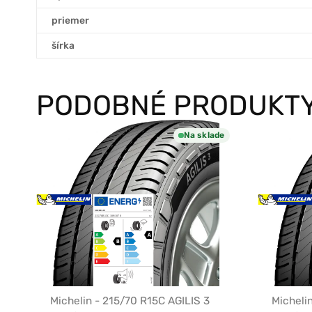
priemer
šírka
PODOBNÉ PRODUKT
Na sklade
Michelin - 215/70 R15C AGILIS 3
Micheli