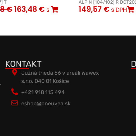
] T
ALPIN [104/102] R DOT20
08
€
163,48
€
149,57
€
s
s DPH
KONTAKT
D
Južná trieda 66 v areáli Wawex
s.r.o. 040 01 Košice
.
+421 918 115 494
eshop@pneuvea.sk