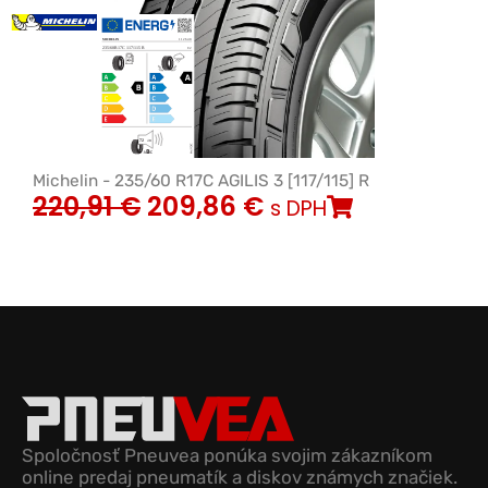
Michelin - 235/60 R17C AGILIS 3 [117/115] R
220,91
€
209,86
€
s DPH
Spoločnosť Pneuvea ponúka svojim zákazníkom
online predaj pneumatík a diskov známych značiek.