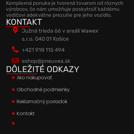
Komplexná ponuka je tvorená tovarom od rôznych
výrobcov, čo nám umožňuje poskytnúť každému
vodičovi adekvátne prezutie pre jeho vozidlo.
KONTAKT
Južná trieda 66 v areáli Wawex
s.r.o. 040 01 Košice
+421 918 115 494
eshop@pneuvea.sk
DÔLEŽITÉ ODKAZY
Ako nakupovať
Obchodné podmienky
Reklamačný poriadok
Kontakt