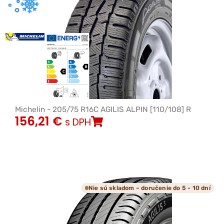
Michelin - 205/75 R16C AGILIS ALPIN [110/108] R
156,21
€
s DPH
Nie sú skladom – doručenie do 5 - 10 dní