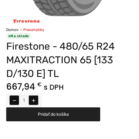
Domov
Pneumatiky
Na sklade
Firestone - 480/65 R24
MAXITRACTION 65 [133
D/130 E] TL
667,94
€
s DPH
−
+
Pridať do košíka