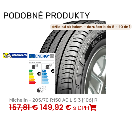
PODOBNÉ PRODUKTY
Nie sú skladom – doručenie do 5 - 10 dní
Michelin - 205/70 R15C AGILIS 3 [106] R
157,81
€
149,92
€
s DPH