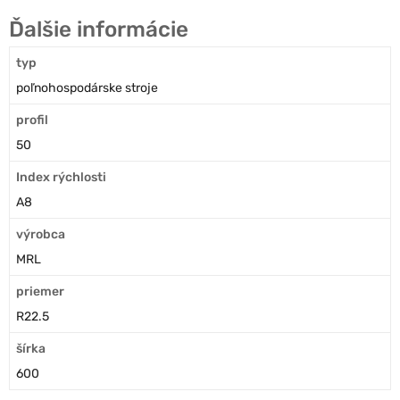
Ďalšie informácie
typ
poľnohospodárske stroje
profil
50
Index rýchlosti
A8
výrobca
MRL
priemer
R22.5
šírka
600