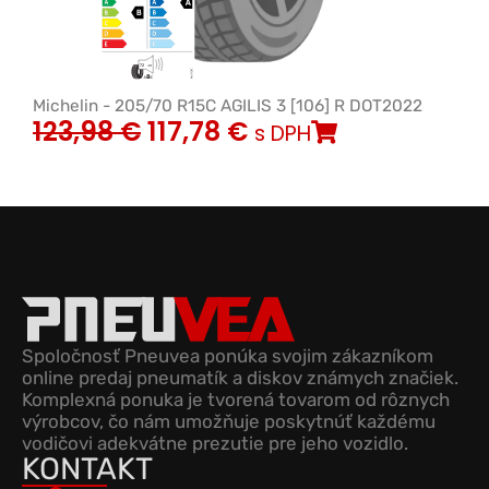
Michelin - 205/70 R15C AGILIS 3 [106] R DOT2022
123,98
€
117,78
€
s DPH
Spoločnosť Pneuvea ponúka svojim zákazníkom
online predaj pneumatík a diskov známych značiek.
Komplexná ponuka je tvorená tovarom od rôznych
výrobcov, čo nám umožňuje poskytnúť každému
vodičovi adekvátne prezutie pre jeho vozidlo.
KONTAKT