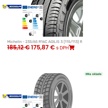
Michelin - 235/65 R16C AGILIS 3 [115/113] R
185,12
€
175,87
€
s DPH
Na sklade