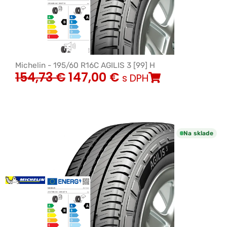
Michelin - 195/60 R16C AGILIS 3 [99] H
154,73
€
147,00
€
s DPH
Na sklade