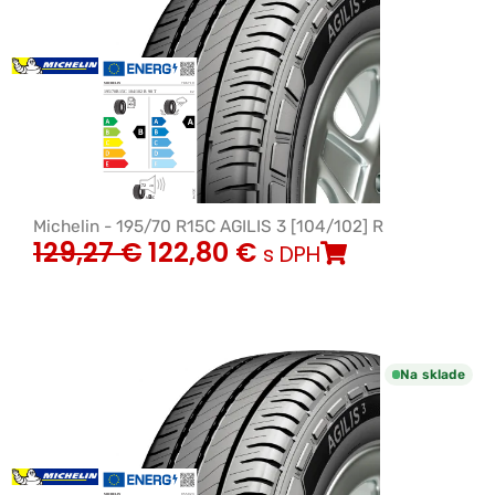
Michelin - 195/70 R15C AGILIS 3 [104/102] R
129,27
€
122,80
€
s DPH
Na sklade