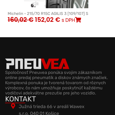
Michelin - 215/70 R15C AGILIS 3 [109/107] S
160,02
€
152,02
€
s DPH
Spoločnosť Pneuvea ponúka svojim zákazníkom
online predaj pneumatík a diskov známych značiek.
Komplexná ponuka je tvorená tovarom od rôznych
výrobcov, čo nám umožňuje poskytnúť každému
vodičovi adekvátne prezutie pre jeho vozidlo.
KONTAKT
Južná trieda 66 v areáli Wawex
s.r.o. 040 01 Košice