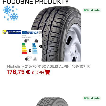
PODOBNÉ PRODUKTY
Na sklade
Michelin - 215/70 R15C AGILIS ALPIN [109/107] R
176,75
€
s DPH
Na sklade