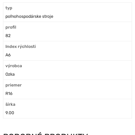
typ
poľnohospodárske stroje
profil
82
Index rýchlosti
A6
výrobca
Ozka
priemer
R16
šírka
9.00