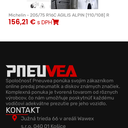
Michelin - 205/75 R16C AGILIS ALPIN [110/108] R
156,21
€
s DPH
Spoločnosť Pneuvea ponúka svojim zákazníkom
online predaj pneumatík a diskov známych značiek.
Komplexná ponuka je tvorená tovarom od rôznych
výrobcov, čo nám umožňuje poskytnúť každému
vodičovi adekvátne prezutie pre jeho vozidlo.
KONTAKT
Južná trieda 66 v areáli Wawex
s.r.o. 040 01 Košice