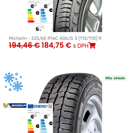
Michelin - 225/65 R16C AGILIS 3 [112/110] R
194,46
€
184,75
€
s DPH
Na sklade