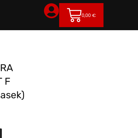
0,00
€
RRA
T F
pasek)