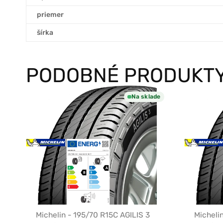
priemer
šírka
PODOBNÉ PRODUKT
Na sklade
Michelin - 195/70 R15C AGILIS 3
Micheli