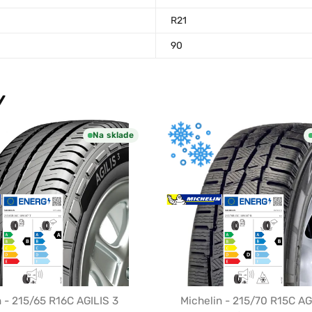
R21
90
Y
Na sklade
n - 215/65 R16C AGILIS 3
Michelin - 215/70 R15C AG