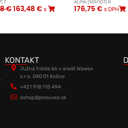
] T
ALPIN [109/107] R
08
€
163,48
€
176,75
€
s
s DPH
KONTAKT
D
Južná trieda 66 v areáli Wawex
s.r.o. 040 01 Košice
.
+421 918 115 494
eshop@pneuvea.sk