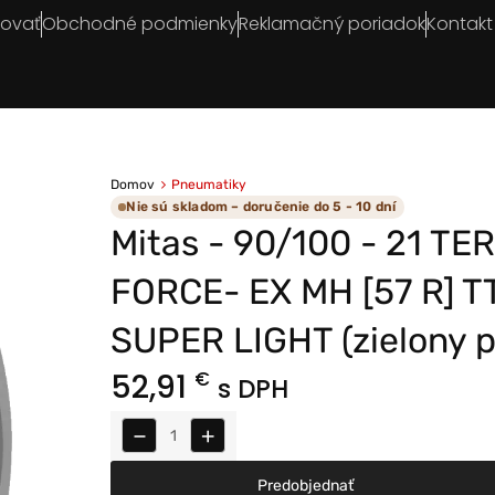
povať
Obchodné podmienky
Reklamačný poriadok
Kontakt
Domov
Pneumatiky
Nie sú skladom – doručenie do 5 - 10 dní
Mitas - 90/100 - 21 TE
FORCE- EX MH [57 R] T
SUPER LIGHT (zielony 
52,91
€
s DPH
−
+
Predobjednať