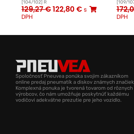
[104/102] R
[109/107
129,27
€
122,80
€
172,
s
DPH
DPH
Spoločnosť Pneuvea ponúka svojim zákazníkom
online predaj pneumatík a diskov známych značiek
Komplexná ponuka je tvorená tovarom od rôznych
výrobcov, čo nám umožňuje poskytnúť každému
vodičovi adekvátne prezutie pre jeho vozidlo.