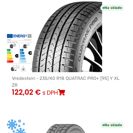
Na sklade
Vredestein - 235/40 R18 QUATRAC PRO+ [95] Y XL
ZR
122,02
€
s DPH
Na sklade