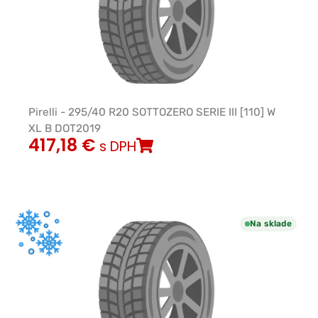
Pirelli - 295/40 R20 SOTTOZERO SERIE III [110] W
XL B DOT2019
417,18
€
s DPH
Na sklade