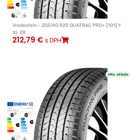
Vredestein - 255/40 R20 QUATRAC PRO+ [101] Y
XL ZR
212,79
€
s DPH
Na sklade