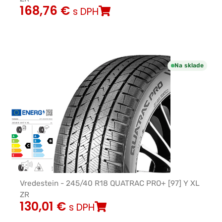
168,76
€
s DPH
Na sklade
Vredestein - 245/40 R18 QUATRAC PRO+ [97] Y XL
ZR
130,01
€
s DPH