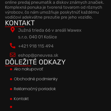
online predaj pneumatík a diskov známych značiek.
Komplexná ponuka je tvorená tovarom od rôznych
výrobcov, čo nám umožňuje poskytnúť každému
vodičovi adekvátne prezutie pre jeho vozidlo.
KONTAKT
Južná trieda 66 v areáli Wawex
s.r.o. 040 01 Košice
+421 918 115 494
eshop@pneuvea.sk
DÔLEŽITÉ ODKAZY
Ako nakupovať
Obchodné podmienky
Reklamačný poriadok
Kontakt