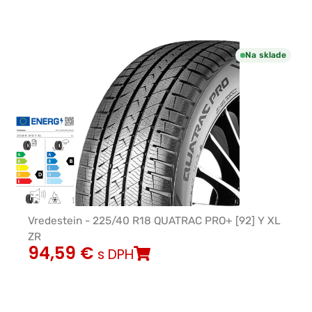
Na sklade
Vredestein - 225/40 R18 QUATRAC PRO+ [92] Y XL
ZR
94,59
€
s DPH