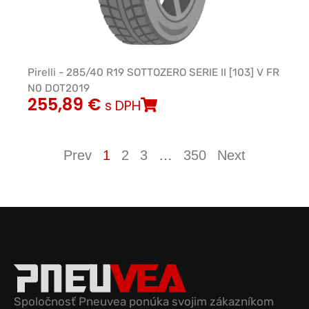
Pirelli - 285/40 R19 SOTTOZERO SERIE II [103] V FR
N0 DOT2019
255,89
€
s DPH
Prev
1
2
3
…
350
Next
Spoločnosť Pneuvea ponúka svojim zákazníkom