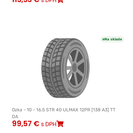
s DPH
Na sklade
Ozka - 10 - 16.5 STR 40 ULMAX 12PR [138 A3] TT
DA
99,57
€
s DPH