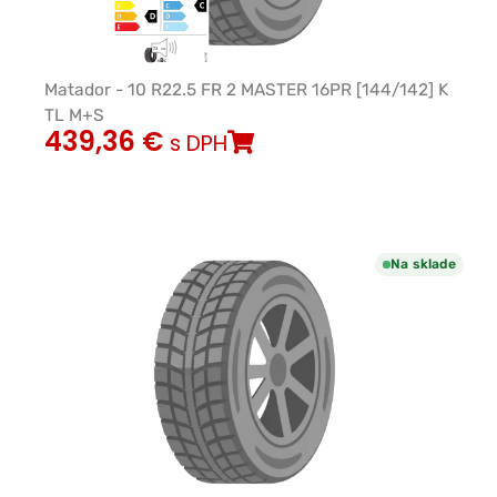
Matador - 10 R22.5 FR 2 MASTER 16PR [144/142] K
TL M+S
439,36
€
s DPH
Na sklade