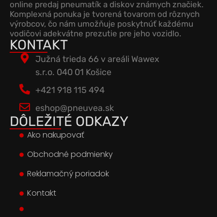
online predaj pneumatík a diskov známych značiek.
Komplexná ponuka je tvorená tovarom od rôznych
výrobcov, čo nám umožňuje poskytnúť každému
vodičovi adekvátne prezutie pre jeho vozidlo.
KONTAKT
Južná trieda 66 v areáli Wawex
s.r.o. 040 01 Košice
+421 918 115 494
eshop@pneuvea.sk
DÔLEŽITÉ ODKAZY
Ako nakupovať
Obchodné podmienky
Reklamačný poriadok
Kontakt