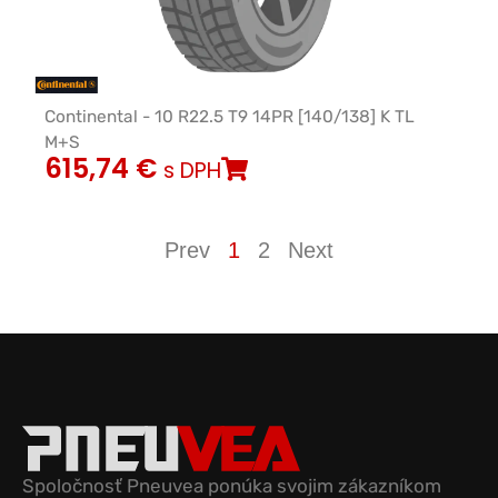
Continental - 10 R22.5 T9 14PR [140/138] K TL
M+S
615,74
€
s DPH
Prev
1
2
Next
Spoločnosť Pneuvea ponúka svojim zákazníkom