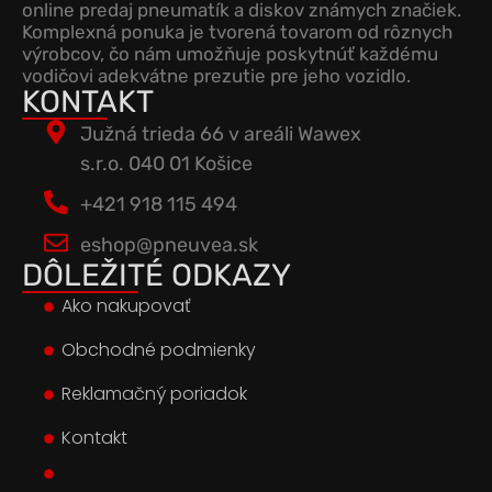
online predaj pneumatík a diskov známych značiek.
Komplexná ponuka je tvorená tovarom od rôznych
výrobcov, čo nám umožňuje poskytnúť každému
vodičovi adekvátne prezutie pre jeho vozidlo.
KONTAKT
Južná trieda 66 v areáli Wawex
s.r.o. 040 01 Košice
+421 918 115 494
eshop@pneuvea.sk
DÔLEŽITÉ ODKAZY
Ako nakupovať
Obchodné podmienky
Reklamačný poriadok
Kontakt