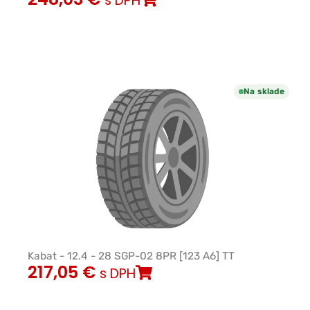
s DPH
Na sklade
Kabat - 12.4 - 28 SGP-02 8PR [123 A6] TT
217,05
€
s DPH