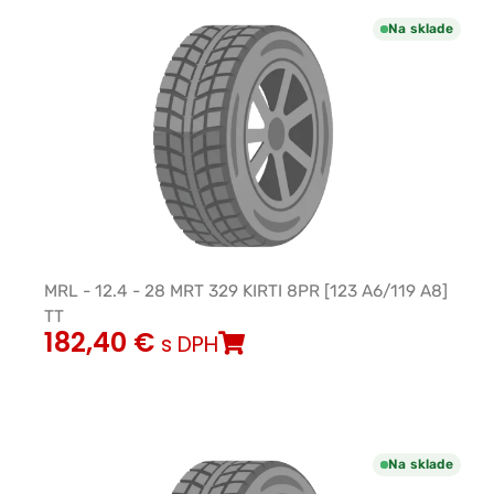
Na sklade
MRL - 12.4 - 28 MRT 329 KIRTI 8PR [123 A6/119 A8]
TT
182,40
€
s DPH
Na sklade