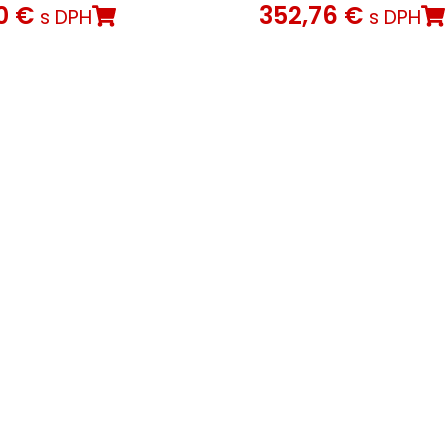
10
€
352,76
€
s DPH
s DPH