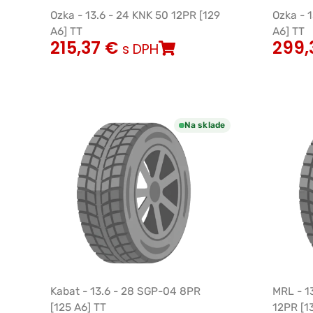
Ozka - 13.6 - 24 KNK 50 12PR [129
Ozka - 
A6] TT
A6] TT
215,37
€
299,
s DPH
Na sklade
Kabat - 13.6 - 28 SGP-04 8PR
MRL - 1
[125 A6] TT
12PR [1