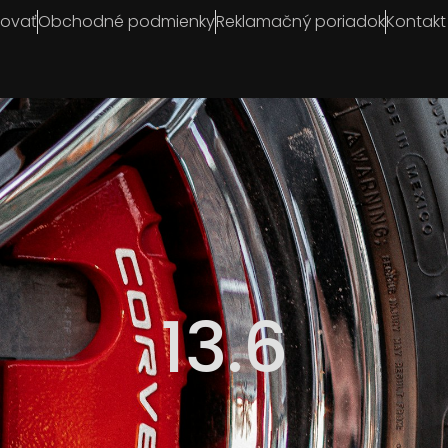
povať
Obchodné podmienky
Reklamačný poriadok
Kontakt
13.6