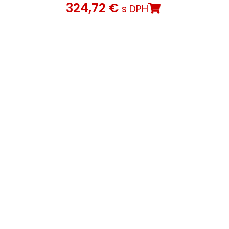
324,72
€
s DPH