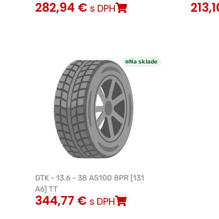
282,94
€
213,
s DPH
Na sklade
GTK - 13.6 - 38 AS100 8PR [131
A6] TT
344,77
€
s DPH