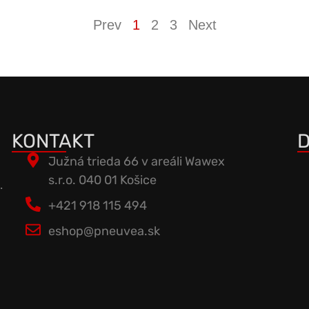
Prev
1
2
3
Next
KONTAKT
D
Južná trieda 66 v areáli Wawex
s.r.o. 040 01 Košice
.
+421 918 115 494
eshop@pneuvea.sk