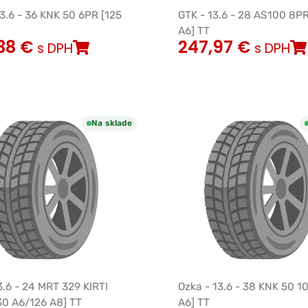
13.6 - 36 KNK 50 6PR [125
GTK - 13.6 - 28 AS100 8PR
A6] TT
38
€
247,97
€
s DPH
s DPH
Na sklade
3.6 - 24 MRT 329 KIRTI
Ozka - 13.6 - 38 KNK 50 1
30 A6/126 A8] TT
A6] TT