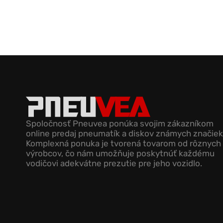
Spoločnosť Pneuvea ponúka svojim zákazníkom
online predaj pneumatík a diskov známych značiek
Komplexná ponuka je tvorená tovarom od rôznych
výrobcov, čo nám umožňuje poskytnúť každému
vodičovi adekvátne prezutie pre jeho vozidlo.