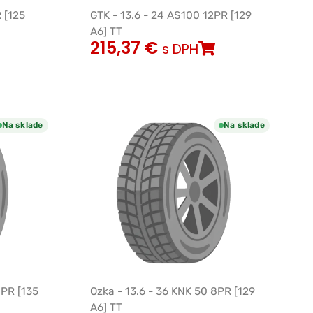
 [125
GTK - 13.6 - 24 AS100 12PR [129
A6] TT
215,37
€
s DPH
Na sklade
Na sklade
0PR [135
Ozka - 13.6 - 36 KNK 50 8PR [129
A6] TT