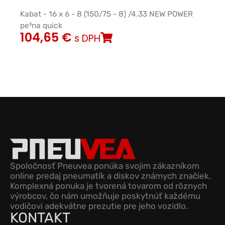
Kabat - 16 x 6 - 8 (150/75 - 8) /4.33 NEW POWER
pe³na quick
104,65
€
s DPH
Spoločnosť Pneuvea ponúka svojim zákazníkom
online predaj pneumatík a diskov známych značiek.
Komplexná ponuka je tvorená tovarom od rôznych
výrobcov, čo nám umožňuje poskytnúť každému
vodičovi adekvátne prezutie pre jeho vozidlo.
KONTAKT