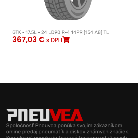
GTK - 17.5L - 24 LD90 R-4 14PR [154 A8] TL
367,03
€
s DPH
Spoločnosť Pneuvea ponúka svojim zákazníkom
online predaj pneumatík a diskov známych značiek.
Komplexná ponuka je tvorená tovarom od rôznych