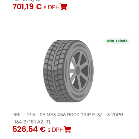
701,19
€
s DPH
Na sklade
MRL - 17.5 - 25 ME3 456 ROCK GRIP E-3/L-3 20PR
[164 B/181 A2] TL
526,54
€
s DPH