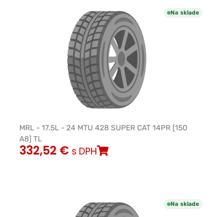
Na sklade
MRL - 17.5L - 24 MTU 428 SUPER CAT 14PR [150
A8] TL
332,52
€
s DPH
Na sklade