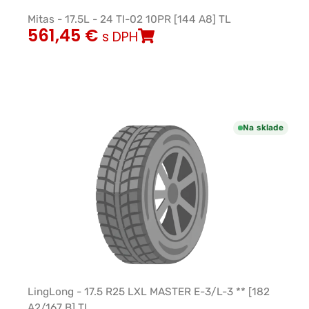
Mitas - 17.5L - 24 TI-02 10PR [144 A8] TL
561,45
€
s DPH
Na sklade
LingLong - 17.5 R25 LXL MASTER E-3/L-3 ** [182
A2/167 B] TL