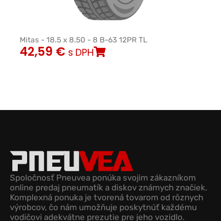
Mitas - 18.5 x 8.50 - 8 B-63 12PR TL
42,59
€
s DPH
Spoločnosť Pneuvea ponúka svojim zákazníkom
online predaj pneumatík a diskov známych značiek.
Komplexná ponuka je tvorená tovarom od rôznych
výrobcov, čo nám umožňuje poskytnúť každému
vodičovi adekvátne prezutie pre jeho vozidlo.