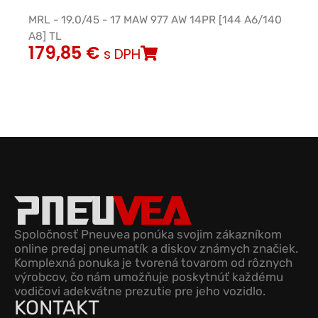
MRL - 19.0/45 - 17 MAW 977 AW 14PR [144 A6/140
A8] TL
179,85
€
s DPH
Spoločnosť Pneuvea ponúka svojim zákazníkom
online predaj pneumatík a diskov známych značiek.
Komplexná ponuka je tvorená tovarom od rôznych
výrobcov, čo nám umožňuje poskytnúť každému
vodičovi adekvátne prezutie pre jeho vozidlo.
KONTAKT