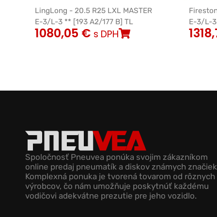
LingLong - 20.5 R25 LXL MASTER
Firesto
E-3/L-3 ** [193 A2/177 B] TL
E-3/L-3 
1080,05
€
1318
s DPH
Spoločnosť Pneuvea ponúka svojim zákazníkom
online predaj pneumatík a diskov známych značiek
Komplexná ponuka je tvorená tovarom od rôznych
výrobcov, čo nám umožňuje poskytnúť každému
vodičovi adekvátne prezutie pre jeho vozidlo.