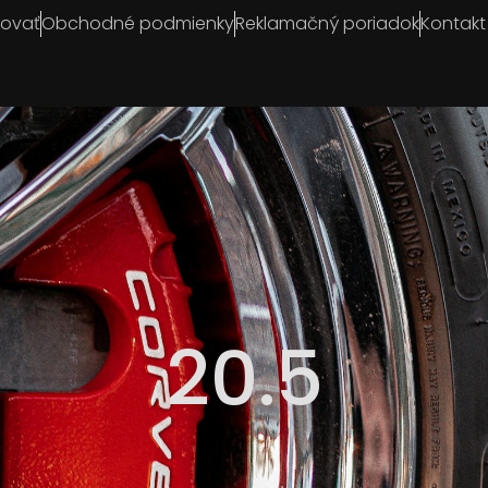
povať
Obchodné podmienky
Reklamačný poriadok
Kontakt
20.5