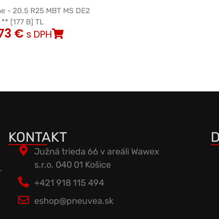
ne - 20.5 R25 MBT MS DE2
** [177 B] TL
,73
€
s DPH
KONTAKT
D
Južná trieda 66 v areáli Wawex
s.r.o. 040 01 Košice
.
+421 918 115 494
eshop@pneuvea.sk