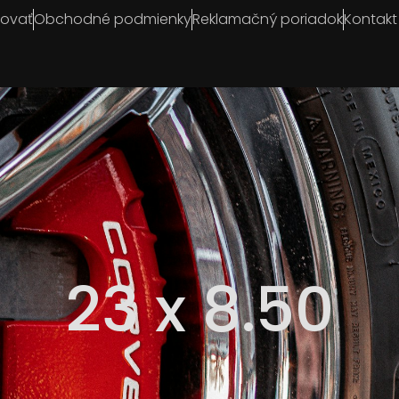
povať
Obchodné podmienky
Reklamačný poriadok
Kontakt
23 x 8.50