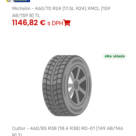
Michelin - 460/70 R24 (17.5L R24) XMCL [159
A8/159 B] TL
1146,82
€
s DPH
Na sklade
Cultor - 460/85 R38 (18.4 R38) RD-01 [149 A8/146
B] TL