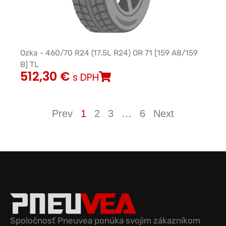
Ozka - 460/70 R24 (17.5L R24) OR 71 [159 A8/159
B] TL
512,30
€
s DPH
Prev
1
2
3
…
6
Next
Spoločnosť Pneuvea ponúka svojim zákazníkom