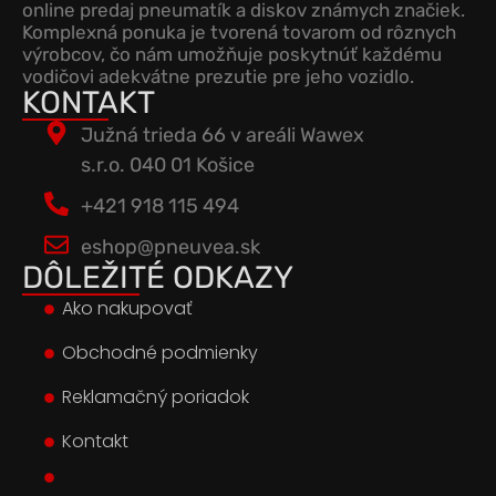
online predaj pneumatík a diskov známych značiek.
Komplexná ponuka je tvorená tovarom od rôznych
výrobcov, čo nám umožňuje poskytnúť každému
vodičovi adekvátne prezutie pre jeho vozidlo.
KONTAKT
Južná trieda 66 v areáli Wawex
s.r.o. 040 01 Košice
+421 918 115 494
eshop@pneuvea.sk
DÔLEŽITÉ ODKAZY
Ako nakupovať
Obchodné podmienky
Reklamačný poriadok
Kontakt