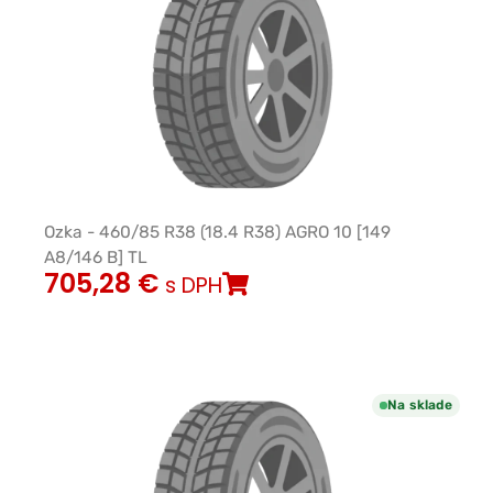
Ozka - 460/85 R38 (18.4 R38) AGRO 10 [149
A8/146 B] TL
705,28
€
s DPH
Na sklade