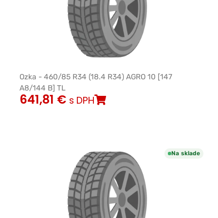
Ozka - 460/85 R34 (18.4 R34) AGRO 10 [147
A8/144 B] TL
641,81
€
s DPH
Na sklade