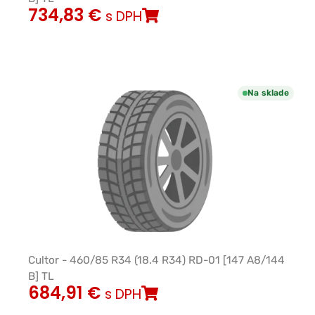
734,83
€
s DPH
Na sklade
Cultor - 460/85 R34 (18.4 R34) RD-01 [147 A8/144
B] TL
684,91
€
s DPH