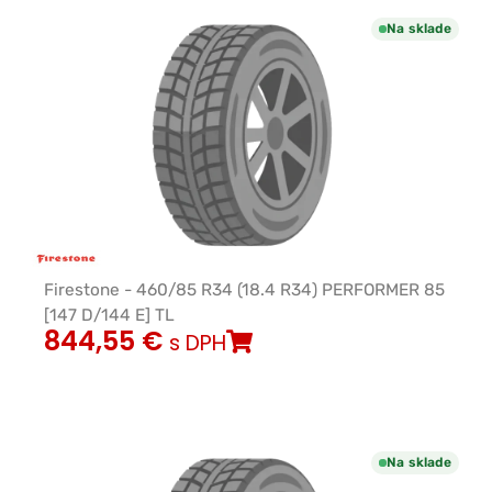
Na sklade
Firestone - 460/85 R34 (18.4 R34) PERFORMER 85
[147 D/144 E] TL
844,55
€
s DPH
Na sklade