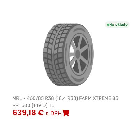
Na sklade
MRL - 460/85 R38 (18.4 R38) FARM XTREME 85
RRT500 [149 D] TL
639,18
€
s DPH