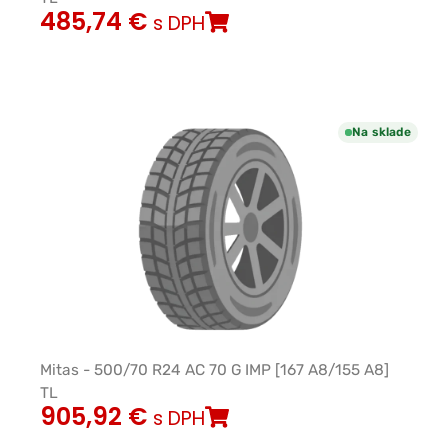
485,74
€
s DPH
Na sklade
Mitas - 500/70 R24 AC 70 G IMP [167 A8/155 A8]
TL
905,92
€
s DPH