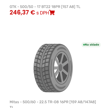
GTK - 500/50 - 17 BT22 18PR [157 A8] TL
246,37
€
s DPH
Na sklade
Mitas - 500/60 - 22.5 TR-08 16PR [159 A8/147A8]
TL