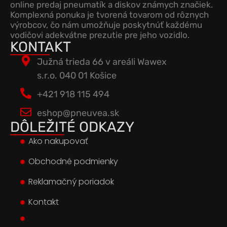
online predaj pneumatík a diskov známych značiek.
Komplexná ponuka je tvorená tovarom od rôznych
výrobcov, čo nám umožňuje poskytnúť každému
vodičovi adekvátne prezutie pre jeho vozidlo.
KONTAKT
Južná trieda 66 v areáli Wawex
s.r.o. 040 01 Košice
+421 918 115 494
eshop@pneuvea.sk
DÔLEŽITÉ ODKAZY
Ako nakupovať
Obchodné podmienky
Reklamačný poriadok
Kontakt