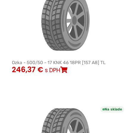
Ozka - 500/50 - 17 KNK 46 18PR [157 A8] TL
246,37
€
s DPH
Na sklade