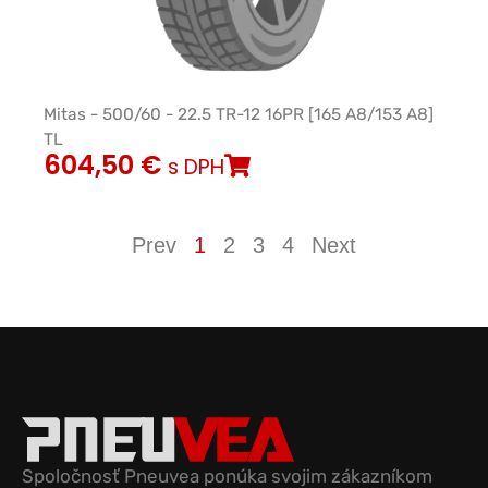
Mitas - 500/60 - 22.5 TR-12 16PR [165 A8/153 A8]
TL
604,50
€
s DPH
Prev
1
2
3
4
Next
Spoločnosť Pneuvea ponúka svojim zákazníkom